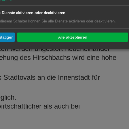
e Dienste aktivieren oder deaktivieren
Bausubstanz
 diesem Schalter können Sie alle Dienste aktivieren oder deaktivieren.
 eine gemischte verdichtete neue
tätigen
Alle akzeptieren
ten werden ungestört nebeneinander
iehung des Hirschbachs wird eine hohe
Stadtovals an die Innenstadt für
glich.
rtschaftlicher als auch bei