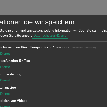
ationen die wir speichern
der historischer Bausubstanz – mit dem
Sie einsehen und anpassen, welche Information wir über Sie sammeln.
 Lokschuppen – wird die Anknüpfung
 lesen Sie bitte unsere
Datenschutzerklärung
.
chtige Bahntradition geschaffen. Dabei
menten:
icherung von Einstellungen dieser Anwendung
(immer erforderlich)
Dienst
der ehemaligen Eisenbahnersiedlung im
lesefunktion für Text
Dienst
riftdarstellung
orschung und Arbeit entlang der Gleise
Dienst
Freiraum.
tenanzeige
Dienst
pielen von Videos
Dienst