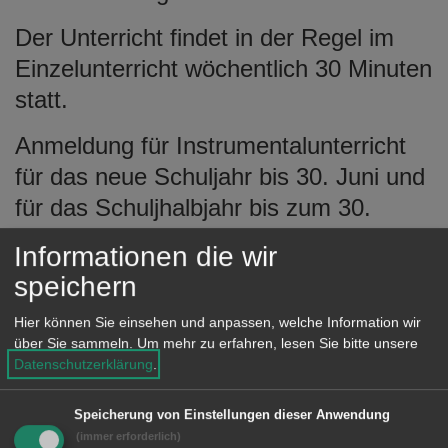
Der Unterricht findet in der Regel im
Einzelunterricht wöchentlich 30 Minuten
statt.
Anmeldung für Instrumentalunterricht
für das neue Schuljahr bis 30. Juni und
für das Schuljhalbjahr bis zum 30.
November
Informationen die wir
Anmeldung über unsere Online-
speichern
Anmeldung oder direkt über das
Hier können Sie einsehen und anpassen, welche Information wir
Sekretariat.
über Sie sammeln.
Um mehr zu erfahren, lesen Sie bitte unsere
Datenschutzerklärung
.
Unter dem folgenden Link ist die
Speicherung von Einstellungen dieser Anwendung
aktuelle
Gebührenordnung der
(immer erforderlich)