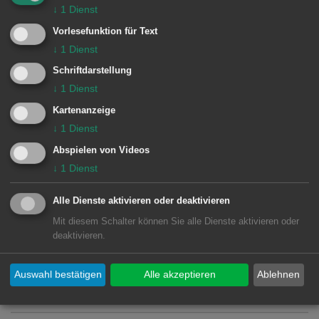
Musikschule der Stadt Aalen
einsehbar,
↓
1
Dienst
aus der die Kosten für den Kurs
Vorlesefunktion für Text
hervorgehen.
↓
1
Dienst
Schriftdarstellung
↓
1
Dienst
Kartenanzeige
↓
1
Dienst
Instrumentale Vielfalt
Abspielen von Videos
↓
1
Dienst
Unterrichtsfächer Instrumental- und
Alle Dienste aktivieren oder deaktivieren
Vokalunterricht
Mit diesem Schalter können Sie alle Dienste aktivieren oder
deaktivieren.
Instrumentenverleih
Auswahl bestätigen
Alle akzeptieren
Ablehnen
Instrumentenkarussell