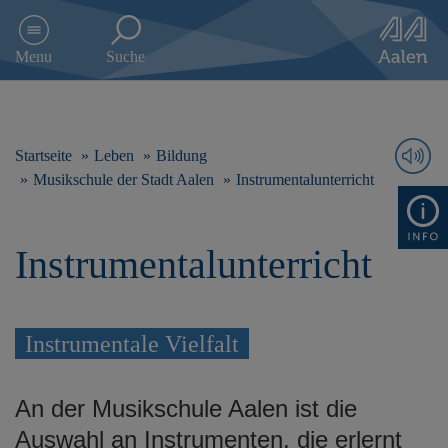
D
i
Menu
Suche
r
e
k
t
z
Startseite
Leben
Bildung
u
Musikschule der Stadt Aalen
Instrumentalunterricht
m
I
n
Instrumentalunterricht
h
a
l
t
s
Instrumentale Vielfalt
p
r
i
An der Musikschule Aalen ist die
n
Auswahl an Instrumenten, die erlernt
g