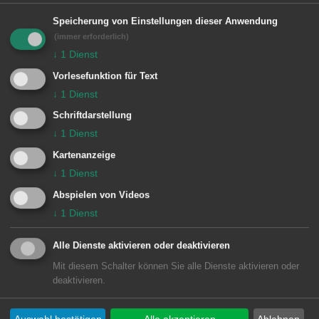
Kulturpflanze der Welt, sondern auch
Speicherung von Einstellungen dieser Anwendung
Hauptnahrungsmittel für mehr als die
(immer erforderlich)
↓
1
Dienst
Hälfte der Weltbevölkerung. Reis
Vorlesefunktion für Text
wächst sowohl in Indien und Thailand
↓
1
Dienst
als auch in den USA und Europa.
Schriftdarstellung
Reis in der Weltwirtschaft
↓
1
Dienst
Für viele Kleinbäuerinnen und
Kartenanzeige
↓
1
Dienst
Kleinbauern im Süden trägt Reis zum
Abspielen von Videos
Lebensunterhalt bei. Doch sie stehen
↓
1
Dienst
mehr und mehr unter Konkurrenzdruck
von multinationalen Konzernen, die
Alle Dienste aktivieren oder deaktivieren
Reispflanzen patentieren oder
Mit diesem Schalter können Sie alle Dienste aktivieren oder
deaktivieren.
gentechnisch verändern, also ein
Marktmonopol schaffen möchten.