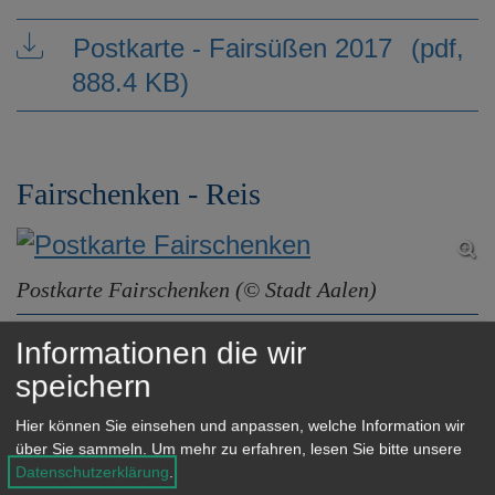
Postkarte - Fairsüßen 2017
(pdf,
888.4 KB)
Fairschenken - Reis
Postkarte Fairschenken (© Stadt Aalen)
Reis ist ein Getreide wie Weizen oder
Informationen die wir
Hafer. Reis wird getrocknet, durch
speichern
Dreschen von der äußeren Hülle befreit
Hier können Sie einsehen und anpassen, welche Information wir
und anschließend zu Weißreis
über Sie sammeln.
Um mehr zu erfahren, lesen Sie bitte unsere
Datenschutzerklärung
.
geschliffen. Er ist nicht nur die älteste