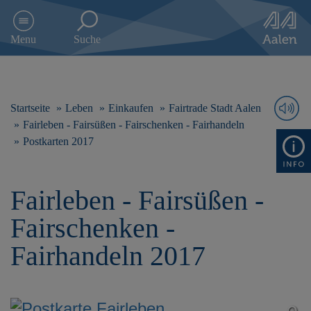
D
i
Menu
Suche
r
e
k
t
z
Startseite
Leben
Einkaufen
Fairtrade Stadt Aalen
u
Fairleben - Fairsüßen - Fairschenken - Fairhandeln
m
Postkarten 2017
I
n
h
a
Fairleben - Fairsüßen -
l
Fairschenken -
t
s
Fairhandeln 2017
p
r
i
n
g