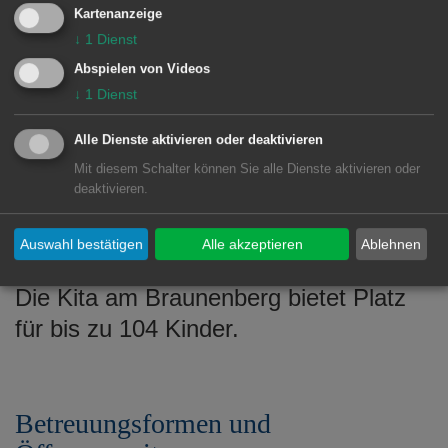
Handlungskonzepts. Die
Kartenanzeige
pädagogischen Fachkräfte verstehen
↓
1
Dienst
sich hierbei als Lernbegleitung, die
Abspielen von Videos
ausgehend von den beobachteten und
↓
1
Dienst
reflektierten Eigenaktivitäten des
Alle Dienste aktivieren oder deaktivieren
Kindes und den sozialen Interaktionen
Mit diesem Schalter können Sie alle Dienste aktivieren oder
die Interessen und Themen der Kinder
deaktivieren.
in ihrer pädagogischen Arbeit
Auswahl bestätigen
Alle akzeptieren
Ablehnen
aufgreifen.
Die Kita am Braunenberg bietet Platz
für bis zu 104 Kinder.
Betreuungsformen und