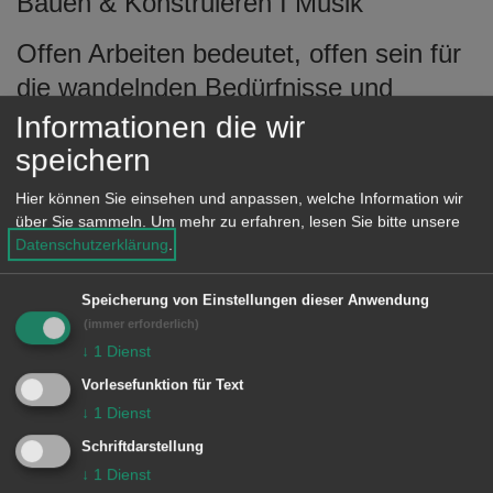
Bauen & Konstruieren I Musik
Offen Arbeiten bedeutet, offen sein für
die wandelnden Bedürfnisse und
Fragen der Kinder. Durch eine
Informationen die wir
anregungsreiche Lernumgebung, eine
speichern
ansprechende Materialvielfalt und
Hier können Sie einsehen und anpassen, welche Information wir
gezielte pädagogische Impulse und
über Sie sammeln.
Um mehr zu erfahren, lesen Sie bitte unsere
Datenschutzerklärung
.
Angebote, unterstützen wir die Kinder
ganz individuell bei ihrem nächsten
Speicherung von Einstellungen dieser Anwendung
Entwicklungsschritt. Nachhaltige
(immer erforderlich)
↓
1
Dienst
Bildung setzt an den Interessen und
Vorlesefunktion für Text
Themen der Kinder an. Diese
↓
1
Dienst
identifizieren wir mit Hilfe der
Schriftdarstellung
Beobachtungsinstrumente des infans-
↓
1
Dienst