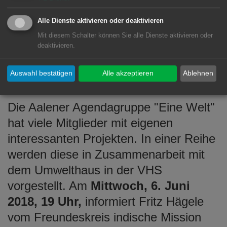
Alle Dienste aktivieren oder deaktivieren
Mit diesem Schalter können Sie alle Dienste aktivieren oder
Projektgruppe "Eine Welt"
deaktivieren.
Torhaus Aalen, Paul-Ulmschneider-
Auswahl bestätigen
Alle akzeptieren
Ablehnen
Saal
Die Aalener Agendagruppe "Eine Welt"
hat viele Mitglieder mit eigenen
interessanten Projekten. In einer Reihe
werden diese in Zusammenarbeit mit
dem Umwelthaus in der VHS
vorgestellt. Am
Mittwoch, 6. Juni
2018, 19 Uhr,
informiert Fritz Hägele
vom Freundeskreis indische Mission