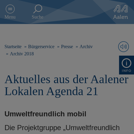
D
i
Menu
Suche
r
e
k
t
z
Startseite
Bürgerservice
Presse
Archiv
u
Archiv 2018
m
I
n
Aktuelles aus der Aalener
h
a
Lokalen Agenda 21
l
t
s
p
Umweltfreundlich mobil
r
i
n
Die Projektgruppe „Umweltfreundlich
g