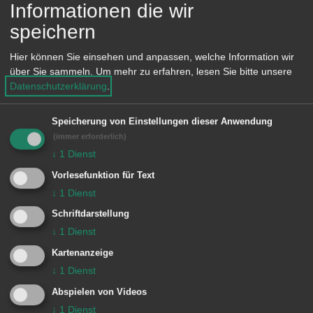
Informationen die wir
zu lernen. Direkt vor der Jurahalle wird
speichern
ein Linienbus von Beck & Schubert
Hier können Sie einsehen und anpassen, welche Information wir
stehen, wo die Teilnehmer das Ein- und
über Sie sammeln.
Um mehr zu erfahren, lesen Sie bitte unsere
Aussteigen üben können. Nach
Datenschutzerklärung
.
verschiedenen praktischen Übungen
Speicherung von Einstellungen dieser Anwendung
und einer Reihe von wichtigen
(immer erforderlich)
Informationen gibt es zum Abschluss
↓
1
Dienst
des Nachmittags eine verdiente
Vorlesefunktion für Text
Stärkung mit Kaffee und Kuchen.
↓
1
Dienst
Schriftdarstellung
Das Rollator-Training ist kostenlos, die
↓
1
Dienst
Teilnehmerzahl ist auf 15 Personen
Kartenanzeige
begrenzt. Anmeldungen nimmt die
↓
1
Dienst
Geschäftsstelle in Ebnat, Tel.
Abspielen von Videos
07367/96170 entgegen.
↓
1
Dienst