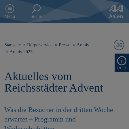
D
i
Menu
Suche
r
e
k
t
z
Startseite
Bürgerservice
Presse
Archiv
u
Archiv 2025
m
I
n
Aktuelles vom
h
a
Reichsstädter Advent
l
t
s
p
Was die Besucher in der dritten Woche
r
i
erwartet – Programm und
n
g
Weihnachtshütten