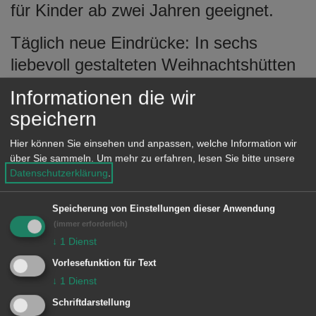
für Kinder ab zwei Jahren geeignet.
Täglich neue Eindrücke: In sechs
liebevoll gestalteten Weihnachtshütten
wechseln die Angebote und sorgen für
Informationen die wir
Entdeckungen
speichern
Mit großer Leidenschaft präsentieren
Hier können Sie einsehen und anpassen, welche Information wir
Kunsthandwerker, Vereine, Schulen
über Sie sammeln.
Um mehr zu erfahren, lesen Sie bitte unsere
und Kitas ihre Werke und Aktionen.
Datenschutzerklärung
.
Besucherinnen und Besucher dürfen
Speicherung von Einstellungen dieser Anwendung
sich auf handgemachte Schätze,
(immer erforderlich)
originelle Geschenkideen und köstliche
↓
1
Dienst
Genussmomente freuen.
Vorlesefunktion für Text
↓
1
Dienst
Schriftdarstellung