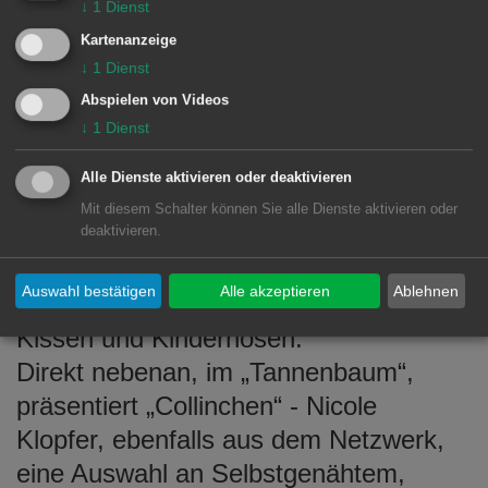
↓
1
Dienst
Unsere Aussteller der dritten Woche
Kartenanzeige
im Überblick:
↓
1
Dienst
10. bis 11. Dezember
Abspielen von Videos
↓
1
Dienst
In der Hütte „Schneeflocke“ am
Regenbaum zeigt Maria Stütz-Walter
Alle Dienste aktivieren oder deaktivieren
vom Netzwerk Kreativzeit Waldhausen
Mit diesem Schalter können Sie alle Dienste aktivieren oder
ihre Kollektion „Textil und Tand“ –
deaktivieren.
darunter liebevoll gefertigte
Auswahl bestätigen
Alle akzeptieren
Ablehnen
Gästehandtücher, Socken, Karten,
Kissen und Kinderhosen.
Direkt nebenan, im „Tannenbaum“,
präsentiert „Collinchen“ - Nicole
Klopfer, ebenfalls aus dem Netzwerk,
eine Auswahl an Selbstgenähtem,