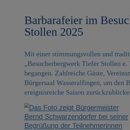
r
e
i
n
Barbarafeier im Besuc
n
g
Stollen 2025
e
n
Mit einer stimmungsvollen und tradit
„Besucherbergwerk Tiefer Stollen e. 
begangen. Zahlreiche Gäste, Vereinsm
Bürgersaal Wasseralfingen, um den B
ereignisreiche Saison zurückzublicke