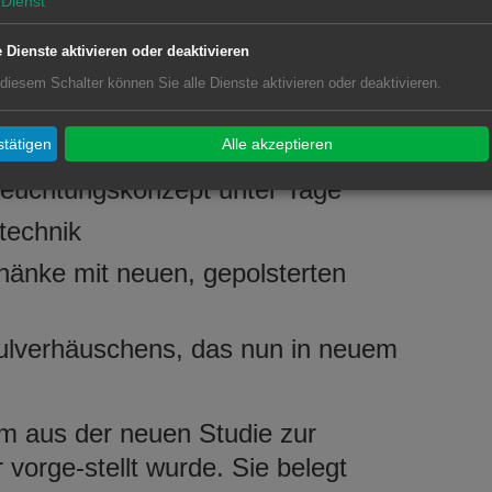
Dienst
ahmen umgesetzt. Dazu zählen:
e Dienste aktivieren oder deaktivieren
es unterirdischen Bahnhofs
 diesem Schalter können Sie alle Dienste aktivieren oder deaktivieren.
e komfortablere und sichere Fahrt mit
tätigen
Alle akzeptieren
leuchtungskonzept unter Tage
technik
hänke mit neuen, gepolsterten
ulverhäuschens, das nun in neuem
m aus der neuen Studie zur
 vorge-stellt wurde. Sie belegt