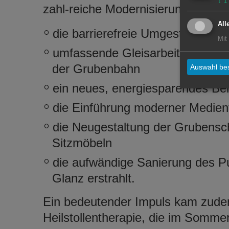
↓
1
zahl-reiche Modernisierungsmaßn
All
die barrierefreie Umgestaltung d
Mit
umfassende Gleisarbeiten für ein
der Grubenbahn
Auswahl bes
ein neues, energiesparendes Be
die Einführung moderner Medien
die Neugestaltung der Grubensc
Sitzmöbeln
die aufwändige Sanierung des P
Glanz erstrahlt.
Ein bedeutender Impuls kam zude
Heilstollentherapie, die im Sommer