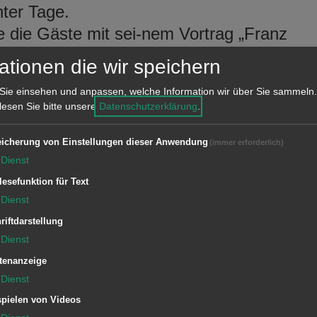
nter Tage.
 die Gäste mit sei-nem Vortrag „Franz
ersteine und Pionier in der
ationen die wir speichern
rinnen und Besucher erhielten dabei
Sie einsehen und anpassen, welche Information wir über Sie sammeln.
ellung und Verbreitung des
 lesen Sie bitte unsere
Datenschutzerklärung
.
. an der Katholischen Kirche St. Peter
au-luskirche in Zuffenhausen, am
icherung von Einstellungen dieser Anwendung
(immer erforderlich)
Dienst
appold-Schule in Westhausen, dem
lesefunktion für Text
 Gmünd und zahlreichen Gebäuden in
Dienst
riftdarstellung
suchern endete die
Dienst
. Eine Saison, die von zahlreichen
tenanzeige
Dienst
 Lei-tung von Stefan Maier und der
pielen von Videos
tadt Aalen, Ricarda Grünig, wurden