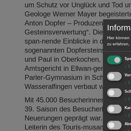
um Schutz vor Unglück und Tod u
Geologe Werner Mayer begeisterte
Anton Dopfer – Produzent der Dopf
Inform
Gesteinsverwertung“. Die Besuche
Hier können 
span-nende Einblicke in die Herst
zu erfahren,
sogenannten Dopfersteins, der u. a
und Paul in Oberkochen, an der P
Spe
↓
1
Amtsgericht in Ellwan-gen, der H
Vor
Parler-Gymnasium in Schwäbisch
↓
1
Wasseralfingen verbaut wurde.
Sch
Mit 45.000 Besucherinnen und Be
↓
1
39. Saison des Besucherbergwerks
Kar
↓
1
Neuerungen geprägt war. Unter der
Abs
Leiterin des Touris-musamts der S