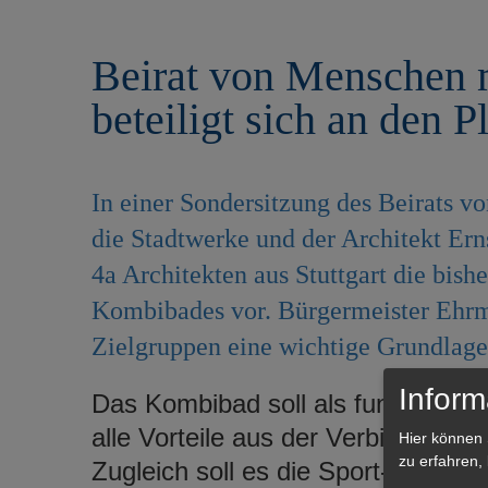
r
e
i
n
Beirat von Menschen 
n
g
beteiligt sich an den
e
n
In einer Sondersitzung des Beirats v
die Stadtwerke und der Architekt Ern
4a Architekten aus Stuttgart die bis
Kombibades vor. Bürgermeister Ehrma
Zielgruppen eine wichtige Grundlage 
Inform
Das Kombibad soll als funktionale
alle Vorteile aus der Verbindung au
Hier können 
zu erfahren,
Zugleich soll es die Sport- und Fre