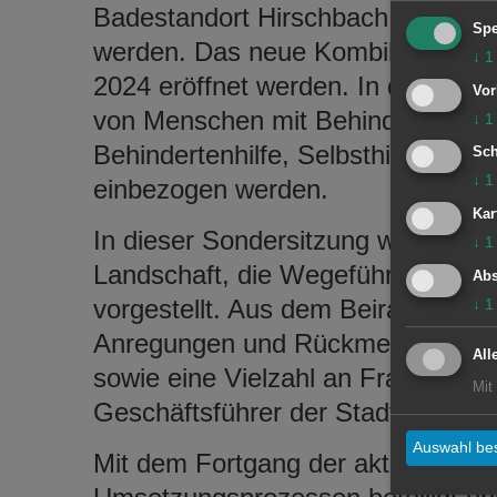
Badestandort Hirschbach aufrechte
Spe
werden. Das neue Kombibad soll n
↓
1
2024 eröffnet werden. In der aktu
Vor
von Menschen mit Behinderungen s
↓
1
Behindertenhilfe, Selbsthilfegrupp
Sch
↓
1
einbezogen werden.
Kar
In dieser Sondersitzung wurde die 
↓
1
Landschaft, die Wegeführung sow
Abs
vorgestellt. Aus dem Beirat wurden
↓
1
Anregungen und Rückmeldungen fü
All
sowie eine Vielzahl an Fragen an 
Mit
Geschäftsführer der Stadtwerke Ch
Auswahl bes
Mit dem Fortgang der aktuellen Pl