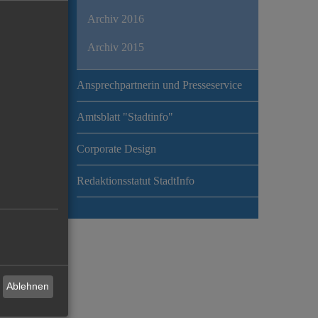
Archiv 2016
Archiv 2015
Ansprechpartnerin und Presseservice
Amtsblatt "Stadtinfo"
Corporate Design
Redaktionsstatut StadtInfo
Ablehnen