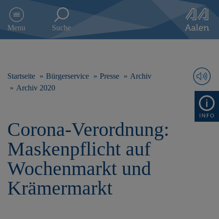
D
i
Menu
Suche
r
e
k
t
z
Startseite
Bürgerservice
Presse
Archiv
u
Archiv 2020
m
I
n
Corona-Verordnung:
h
a
Maskenpflicht auf
l
t
Wochenmarkt und
s
p
Krämermarkt
r
i
n
g