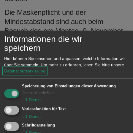
Die Maskenpflicht und der
Mindestabstand sind auch beim
Besuch des am Montag, 9. November
Informationen die wir
2020 stattfindenden traditionellen
speichern
Krämermarktes in der Aalener
Innenstadt einzuhalten.
Hier können Sie einsehen und anpassen, welche Information wir
über Sie sammeln.
Um mehr zu erfahren, lesen Sie bitte unsere
Um den geltenden Abstandsregelungen
Datenschutzerklärung
.
der Landesregierung nach der Corona-
Speicherung von Einstellungen dieser Anwendung
Verordnung gerecht zu werden, sind
(immer erforderlich)
die Marktstände jeweils einseitig
↓
1
Dienst
aufgebaut. Auch auf dem
Vorlesefunktion für Text
↓
1
Dienst
Rathausvorplatz sind Stände zu finden.
Die Besucher*innen des Marktes
Schriftdarstellung
↓
1
Dienst