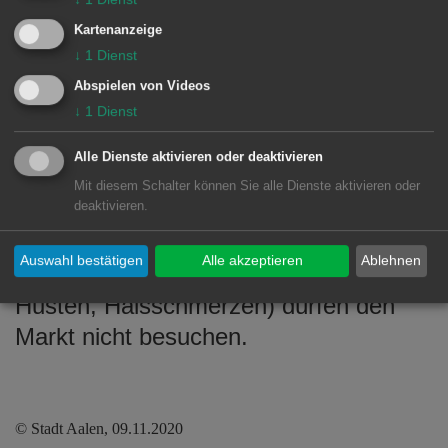
werden gebeten aufeinander Rücksicht
Kartenanzeige
zu nehmen und den Mindestabstand
↓
1
Dienst
einzuhalten.
Abspielen von Videos
↓
1
Dienst
Personen, die in den vergangenen 14
Tagen Kontakt zu einer mit dem
Alle Dienste aktivieren oder deaktivieren
Coronavirus infizierten Person hatten
Mit diesem Schalter können Sie alle Dienste aktivieren oder
deaktivieren.
oder typische Symptome einer Infektion
aufweisen (Geruchs- und
Auswahl bestätigen
Alle akzeptieren
Ablehnen
Geschmacksstörungen, Fieber,
Husten, Halsschmerzen) dürfen den
Markt nicht besuchen.
© Stadt Aalen, 09.11.2020