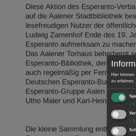
Diese Aktion des Esperanto-Verba
auf die Aalener Stadtbibliothek be
lesefreudigen Nutzer der öffentlich
Ludwig Zamenhof Ende des 19. Ja
Esperanto aufmerksam zu machen
Das Aalener Torhaus beherbergt s
Esperanto-Bibliothek, deren Zweit
Inform
auch regelmäßig per Fernleihe ge
Hier können 
Deutschen Esperanto-Bunds betreu
zu erfahren,
Esperanto-Gruppe Aalen mit viel 
Spe
Utho Maier und Karl-Heinz Schaeff
↓
1
Vor
↓
1
Die kleine Sammlung enthält ein 
Sch