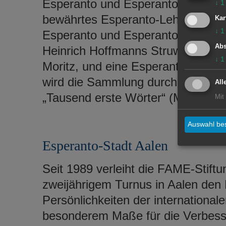
Esperanto und Esperanto-Deutsch, 
↓
1
bewährtes Esperanto-Lehrbuch, je
Kar
↓
1
Esperanto und Esperanto-Deutsch
Abs
Heinrich Hoffmanns Struwwelpete
↓
1
Moritz, und eine Esperanto-Fassun
wird die Sammlung durch ein Espe
All
„Tausend erste Wörter“ (Mil unuaj v
Mit
Auswahl bes
Esperanto-Stadt Aalen
Seit 1989 verleiht die FAME-Stiftun
zweijährigem Turnus in Aalen den
Persönlichkeiten der international
besonderem Maße für die Verbesse