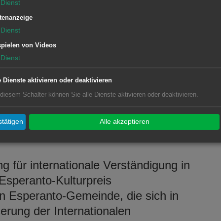
ein international bekanntes und
Dienst
 ein großes Wörterbuch Deutsch-
tenanzeige
Dienst
, eine Esperanto-Übersetzung von
pielen von Videos
r, sowie von Wilhelm Buschs Max und
Dienst
g von Goethes Faust I und II. Ergänzt
ranto-sprachiges Kinderbilderbuch
e Dienste aktivieren oder deaktivieren
ortoj).
 diesem Schalter können Sie alle Dienste aktivieren oder deaktivieren.
tätigen
Alle akzeptieren
g für internationale Verständigung in
 Esperanto-Kulturpreis
en Esperanto-Gemeinde, die sich in
rung der Internationalen