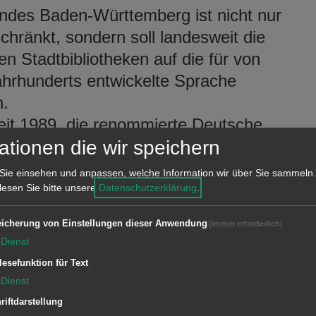
ndes Baden-Württemberg ist nicht nur
schränkt, sondern soll landesweit die
en Stadtbibliotheken auf die für von
hrhunderts entwickelte Sprache
.
eit 1989 die renommierte Deutsche
exemplare ebenfalls entleihbar sind und
ationen die wir speichern
nutzt werden. Diese Leihgabe des
Sie einsehen und anpassen, welche Information wir über Sie sammeln.
t und verwaltet ein Team der
 lesen Sie bitte unsere
Datenschutzerklärung
.
Engagement, unter der Führung von
icherung von Einstellungen dieser Anwendung
(immer erforderlich)
er.
Dienst
lesefunktion für Text
Dienst
preiswertes Wörterbuch Deutsch-
riftdarstellung