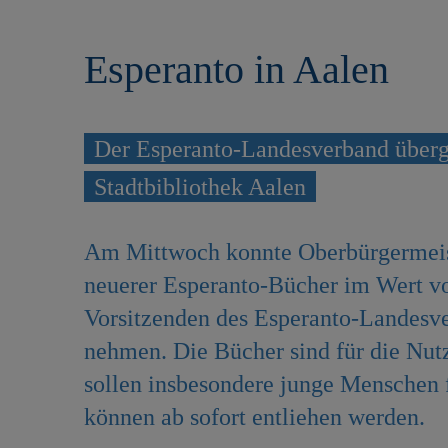
r
e
i
n
Esperanto in Aalen
n
g
e
n
Der Esperanto-Landesverband überg
Stadtbibliothek Aalen
Am Mittwoch konnte Oberbürgermeist
neuerer Esperanto-Bücher im Wert vo
Vorsitzenden des Esperanto-Landesv
nehmen. Die Bücher sind für die Nut
sollen insbesondere junge Menschen f
können ab sofort entliehen werden.