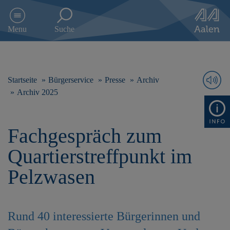
D
i
Menu
Suche
r
e
k
t
z
Startseite
Bürgerservice
Presse
Archiv
u
Archiv 2025
m
I
n
Fachgespräch zum
h
a
Quartierstreffpunkt im
l
t
Pelzwasen
s
p
r
i
Rund 40 interessierte Bürgerinnen und
n
g