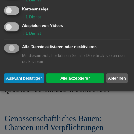
Klimaschutz“ in den Mittelpunkt.
Kartenanzeige
Quartiere müssten ganzheitlich und
↓
1
Dienst
groß gedacht werden, um nachhaltige
Abspielen von Videos
Effekte zu erzielen. Sie informierte über
↓
1
Dienst
vielfältige Förderprogramme und
Alle Dienste aktivieren oder deaktivieren
betonte, dass Energieeffizienz und
Mit diesem Schalter können Sie alle Dienste aktivieren oder
Klimaschutz nicht nur technische
deaktivieren.
Fragen seien, sondern die
Auswahl bestätigen
Alle akzeptieren
Ablehnen
Lebensqualität der Menschen im
Quartier unmittelbar beeinflussen.
Genossenschaftliches Bauen:
Chancen und Verpflichtungen