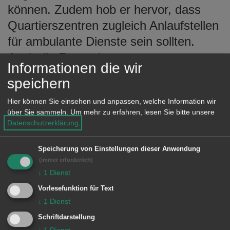
können. Zudem hob er hervor, dass
Quartierszentren zugleich Anlaufstellen
für ambulante Dienste sein sollten.
Auch die Frage der
Informationen die wir
Innenraumgestaltung – etwa die Wahl
speichern
der Bodenfarbe – spiele eine
Hier können Sie einsehen und anpassen, welche Information wir
entscheidende Rolle für Orientierung
über Sie sammeln.
Um mehr zu erfahren, lesen Sie bitte unsere
und Barrierearmut.
Datenschutzerklärung
.
Speicherung von Einstellungen dieser Anwendung
(immer erforderlich)
Klimaschutz beginnt beim Gebäude
↓
1
Dienst
Vorlesefunktion für Text
Die städtische Beraterin für
↓
1
Dienst
klimaneutrales Bauen, Lisa Zulley,
Schriftdarstellung
stellte das Gebäude als „Schlüssel zum
↓
1
Dienst