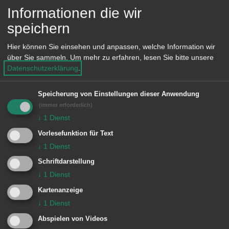
Informationen die wir
Herrschaftsverdichtung während des
speichern
Armen Konrad im Amt Schorndorf, in:
„500 Jahre Armer Konrad – ‚Der
Hier können Sie einsehen und anpassen, welche Information wir
über Sie sammeln.
Um mehr zu erfahren, lesen Sie bitte unsere
Gerechtigkeit einen Beistand thun'",
Datenschutzerklärung
.
hg. von der Stadt Fellbach, Fellbach
2014, S. 106-123.
Speicherung von Einstellungen dieser Anwendung
(immer erforderlich)
"Geschickt taktiert: Der Tübinger
↓
1
Dienst
Vertrag aus Sicht der
Vorlesefunktion für Text
württembergischen Ehrbarkeit", in:
↓
1
Dienst
Momente 2/2014, S. 7-9
Schriftdarstellung
↓
1
Dienst
"Die Landßordnung hab den verstand
Kartenanzeige
nit, andern in gerechtickhait
↓
1
Dienst
zunehmen": Das Tuchgewerbe in
Abspielen von Videos
politischer Norm und Praxis im