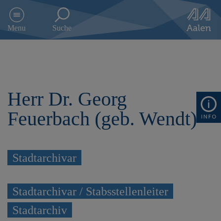
D
i
Menu
Suche
r
e
k
t
z
u
Herr Dr. Georg
m
I
Feuerbach (geb. Wendt)
n
h
a
l
t
Stadtarchivar
s
p
r
Stadtarchivar / Stabsstellenleiter
i
n
Stadtarchiv
g