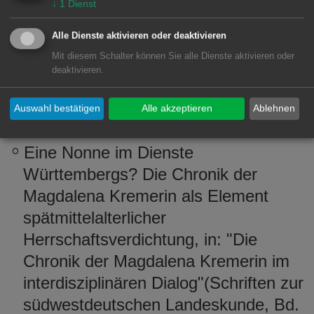
↓
1
Dienst
Herzogtum Württemberg, in:
"Revolution des Fleißes" [Schriften
Alle Dienste aktivieren oder deaktivieren
Mit diesem Schalter können Sie alle Dienste aktivieren oder
zur südwestdeutschen Landeskunde,
deaktivieren.
Band 75], hg. von Sigrid Hirbodian /
Sheilagh Ogilvie / Johanna Regnath,
Auswahl bestätigen
Alle akzeptieren
Ablehnen
Ostfildern 2015, S. 75-90.
Eine Nonne im Dienste
Württembergs? Die Chronik der
Magdalena Kremerin als Element
spätmittelalterlicher
Herrschaftsverdichtung, in: "Die
Chronik der Magdalena Kremerin im
interdisziplinären Dialog"(Schriften zur
südwestdeutschen Landeskunde, Bd.