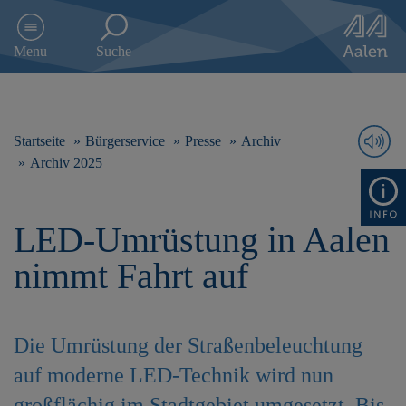
D
i
Menu
Suche
r
e
k
t
z
Startseite
Bürgerservice
Presse
Archiv
u
Archiv 2025
m
I
n
LED-Umrüstung in Aalen
h
a
nimmt Fahrt auf
l
t
s
p
Die Umrüstung der Straßenbeleuchtung
r
i
auf moderne LED-Technik wird nun
n
g
großflächig im Stadtgebiet umgesetzt. Bis