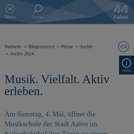
D
i
Menu
Suche
r
e
k
t
z
Startseite
Bürgerservice
Presse
Archiv
u
Archiv 2024
m
I
n
Musik. Vielfalt. Aktiv
h
a
erleben.
l
t
s
p
Am Samstag, 4. Mai, öffnet die
r
i
Musikschule der Stadt Aalen im
n
g
Kulturbahnhof ihre Türen zu einem