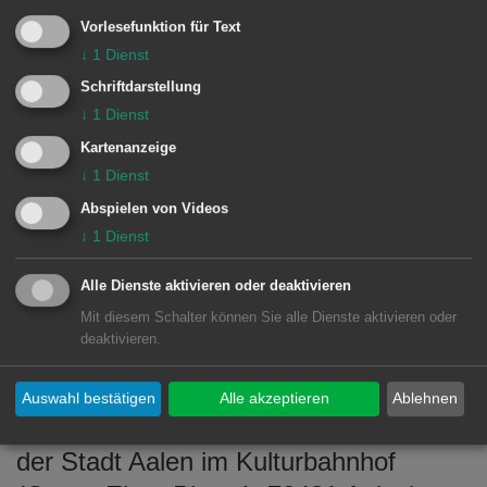
Instrumente live erleben. Einblicke in
Vorlesefunktion für Text
das frühkindliche Musizieren
↓
1
Dienst
bekommen die Besucherinnen und
Schriftdarstellung
Besucher im Raum der elementaren
↓
1
Dienst
Musikpädagogik im 2. Stock. Snacks
Kartenanzeige
und Getränke mit musikalischen
↓
1
Dienst
Beiträgen gibt es im Samocca-Kiosk im
Abspielen von Videos
Foyer des Kulturbahnhofs.
↓
1
Dienst
Alle Dienste aktivieren oder deaktivieren
Mit diesem Schalter können Sie alle Dienste aktivieren oder
INFO:
deaktivieren.
Der Schnuppertag ist kostenfrei und
Auswahl bestätigen
Alle akzeptieren
Ablehnen
findet in den Räumen der Musikschule
der Stadt Aalen im Kulturbahnhof