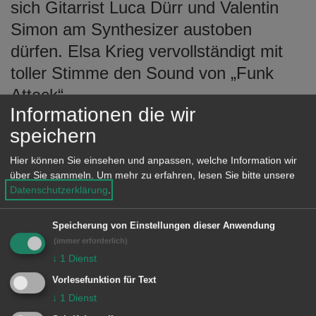
sich Gitarrist Luca Dürr und Valentin
Simon am Synthesizer austoben
dürfen. Elsa Krieg vervollständigt mit
toller Stimme den Sound von „Funk
Attack“.
Informationen die wir
Erfrischend neu und erstaunlich jung
speichern
sei die Band, so die Resonanz nach
Hier können Sie einsehen und anpassen, welche Information wir
Auftritten. „Funk Attack“ macht Spaß,
über Sie sammeln.
Um mehr zu erfahren, lesen Sie bitte unsere
der Band und dem Publikum. Das spürt
Datenschutzerklärung
.
man: Volle Attacke Funk eben.
Speicherung von Einstellungen dieser Anwendung
(immer erforderlich)
Die Reihe Musik vom Rathausdach
↓
1
Dienst
wird bis Ende Juli fortgesetzt. Am 8.
Vorlesefunktion für Text
Juli spielt „Liverpool 8“ Beatlessongs.
↓
1
Dienst
Am 15. Juli tritt das Gitarrenduo