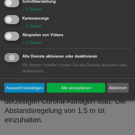
Schriftdarstellung
„Beidsaitig“ und am 22. Juli „Tante
↓
1
Dienst
Beete Blumenstrauß“ auf dem
Kartenanzeige
Rathausdach auf.
↓
1
Dienst
Programmverschiebungen bei
Abspielen von Videos
↓
1
Dienst
schlechtem Wetter werden auf der
städtischen Homepage
www.aalen.de
Alle Dienste aktivieren oder deaktivieren
kurzfristig bekanntgegeben.
Mit diesem Schalter können Sie alle Dienste aktivieren oder
deaktivieren.
Auswahl bestätigen
Alle akzeptieren
Ablehnen
Das Konzert findet unter den
derzeitigen Corona-Auflagen statt. Die
Abstandsregelung von 1,5 m ist
einzuhalten.