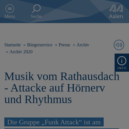
D
i
Menu
Suche
r
e
k
t
z
Startseite
Bürgerservice
Presse
Archiv
u
Archiv 2020
m
I
n
Musik vom Rathausdach
h
a
- Attacke auf Hörnerv
l
t
und Rhythmus
s
p
r
i
Die Gruppe „Funk Attack“ ist am
n
g