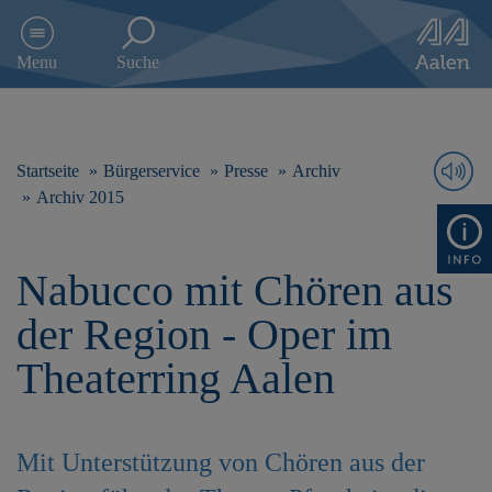
D
i
Menu
Suche
r
e
k
t
z
Startseite
Bürgerservice
Presse
Archiv
u
Archiv 2015
m
I
n
Nabucco mit Chören aus
h
a
der Region - Oper im
l
t
Theaterring Aalen
s
p
r
i
Mit Unterstützung von Chören aus der
n
g