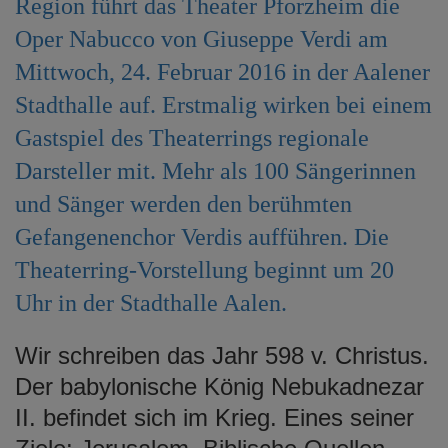
Region führt das Theater Pforzheim die
e
Oper Nabucco von Giuseppe Verdi am
n
Mittwoch, 24. Februar 2016 in der Aalener
Stadthalle auf. Erstmalig wirken bei einem
Gastspiel des Theaterrings regionale
Darsteller mit. Mehr als 100 Sängerinnen
und Sänger werden den berühmten
Gefangenenchor Verdis aufführen. Die
Theaterring-Vorstellung beginnt um 20
Uhr in der Stadthalle Aalen.
Wir schreiben das Jahr 598 v. Christus.
Der babylonische König Nebukadnezar
II. befindet sich im Krieg. Eines seiner