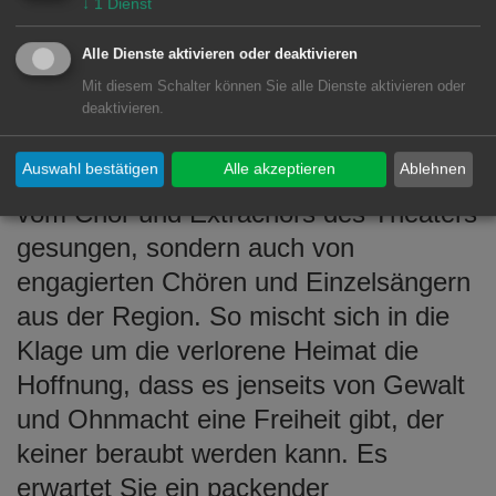
Sprachen sind nicht nur in dieser
↓
1
Dienst
Aufführung, sondern auch an den
Alle Dienste aktivieren oder deaktivieren
Krisenherden unserer Zeit, der
Mit diesem Schalter können Sie alle Dienste aktivieren oder
Mittelmeerküste und dem Nahen
deaktivieren.
Osten, lebendig. Deshalb wird der
Auswahl bestätigen
Alle akzeptieren
Ablehnen
berühmte Gefangenenchor nicht nur
vom Chor und Extrachors des Theaters
gesungen, sondern auch von
engagierten Chören und Einzelsängern
aus der Region. So mischt sich in die
Klage um die verlorene Heimat die
Hoffnung, dass es jenseits von Gewalt
und Ohnmacht eine Freiheit gibt, der
keiner beraubt werden kann. Es
erwartet Sie ein packender