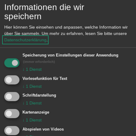
Gefangenen Israeliten: „Va‘, pensioro
Informationen die wir
sull' alli d'orate!“... „Flieg, Gedanke auf
speichern
goldenen Flügeln!“ Ganz besonders an
Hier können Sie einsehen und anpassen, welche Information wir
dieser „Nabucco“-Inszenierung ist, dass
über Sie sammeln.
Um mehr zu erfahren, lesen Sie bitte unsere
Datenschutzerklärung
.
der Chor für dieses Stück von
Sängerinnen und Sängern aus Aalen
Speicherung von Einstellungen dieser Anwendung
verstärkt wird, die für diesen Auftritt
(immer erforderlich)
↓
1
Dienst
bereits seit mehreren Wochen proben.
Vorlesefunktion für Text
↓
1
Dienst
Der Chor verkörpert nicht nur zwei
Schriftdarstellung
unterschiedliche Volksgruppen,
↓
1
Dienst
sondern singt auch in verschiedenen
Kartenanzeige
Sprachen: Deutsch, Italienisch,
↓
1
Dienst
Persisch und Hebräisch. Diese
Abspielen von Videos