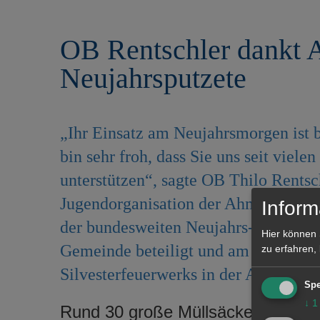
r
e
i
n
OB Rentschler dankt
n
g
Neujahrsputzete
e
n
„Ihr Einsatz am Neujahrsmorgen ist b
bin sehr froh, dass Sie uns seit viele
unterstützen“, sagte OB Thilo Rents
Jugendorganisation der Ahmadiyya 
Inform
der bundesweiten Neujahrs-Aktion ha
Hier können 
Gemeinde beteiligt und am 1. Januar 
zu erfahren,
Silvesterfeuerwerks in der Aalener In
Spe
↓
1
Rund 30 große Müllsäcke seien 