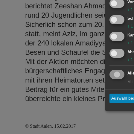
Vor
berichtet Zeeshan Ahmad Aziz, der
↓
1
rund 20 Jugendlichen seien sie ab
Sch
Sicherlich schon zum 20. Mal finde
↓
1
statt, meint Aziz, im ganzen Bund
Kar
der 240 lokalen Amadiyya-Gemeinde
↓
1
Besen und Schaufel die Straßen u
Abs
↓
1
Mit der Aktion möchten die Jugend
bürgerschaftliches Engagement, Hi
All
mit ihren Heimatorten setzen. „Ich
Mit
Beitrag für ein gutes Miteinander 
überreichte ein kleines Präsent a
Auswahl bes
© Stadt Aalen, 15.02.2017