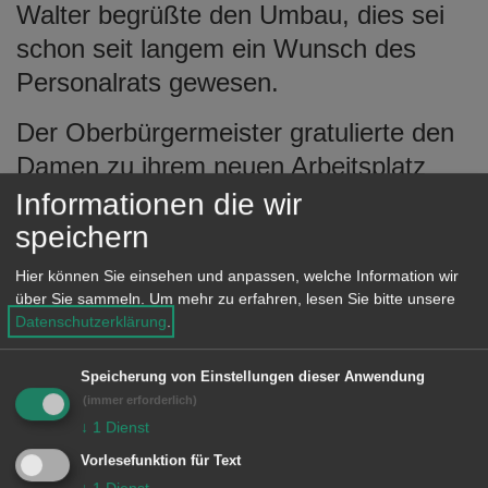
Walter begrüßte den Umbau, dies sei
schon seit langem ein Wunsch des
Personalrats gewesen.
Der Oberbürgermeister gratulierte den
Damen zu ihrem neuen Arbeitsplatz
und erinnerte daran, dass beim Umbau
Informationen die wir
auch die Anforderungen an einen
speichern
barrierefreien Zugang für
Hier können Sie einsehen und anpassen, welche Information wir
Besucherinnen und Besucher mit
über Sie sammeln.
Um mehr zu erfahren, lesen Sie bitte unsere
Datenschutzerklärung
.
einem Handicap berücksichtigt wurde.
Auch der Arbeitsplatz an der
Speicherung von Einstellungen dieser Anwendung
Information ist behindertengerecht
(immer erforderlich)
↓
1
Dienst
umgebaut wurden. "Damit haben wir
Vorlesefunktion für Text
einen weiteren Bauteil in unserem
↓
1
Dienst