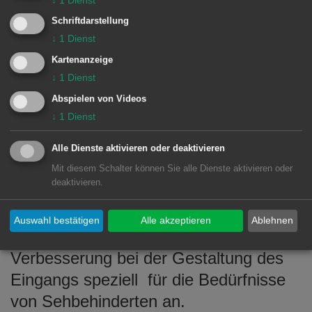
Inklusionsplan, den wir demnächst im
Schriftdarstellung
Gemeinderat beraten werden“, betont
↓
1
Dienst
der Oberbürgermeister.
Kartenanzeige
↓
1
Dienst
Die anwesenden Vertreter des Beirats
Abspielen von Videos
für Menschen mit Behinderung, Silke
↓
1
Dienst
Theresia Haas und Martin Kleinke,
begrüßten die Initiative des
Alle Dienste aktivieren oder deaktivieren
Oberbürgermeisters und der
Mit diesem Schalter können Sie alle Dienste aktivieren oder
deaktivieren.
Stadtverwaltung. “Das was jetzt
umgesetzt wurde, ist phantastisch.“
Auswahl bestätigen
Alle akzeptieren
Ablehnen
sagte Frau Haas und regte auch eine
Verbesserung bei der Gestaltung des
Eingangs speziell
für die Bedürfnisse
von Sehbehinderten an.