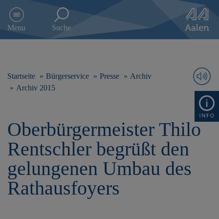
D
i
Menu
Suche
r
e
k
t
z
Startseite
Bürgerservice
Presse
Archiv
u
Archiv 2015
m
I
n
Oberbürgermeister Thilo
h
a
Rentschler begrüßt den
l
t
gelungenen Umbau des
s
p
Rathausfoyers
r
i
n
g