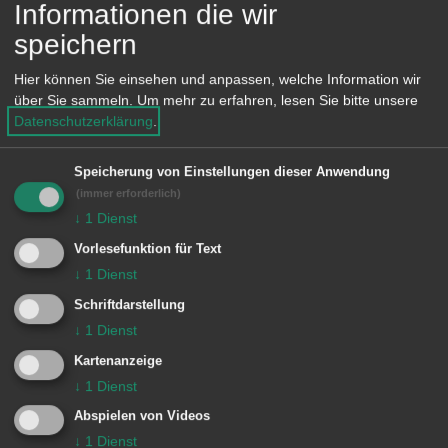
Humor und seine Liebe zum Leben.
Informationen die wir
Von dieser Seite Schubarts zeugen
speichern
beispielsweise seine berühmten
Hier können Sie einsehen und anpassen, welche Information wir
„Schuldiktate“.
über Sie sammeln.
Um mehr zu erfahren, lesen Sie bitte unsere
Datenschutzerklärung
.
An zwei Abenden werden die
tiefgründigen und die humorigen Texte
Speicherung von Einstellungen dieser Anwendung
(immer erforderlich)
Schubarts durch das Ensemblemitglied
↓
1
Dienst
des Theaters der Stadt Aalen Malte
Vorlesefunktion für Text
Sylvester ausdrucksstark vorgetragen.
↓
1
Dienst
Prof. Dr. Barbara Potthast, die zweite
Schriftdarstellung
Vorsitzende der Aalener Schubart-
↓
1
Dienst
Gesellschaft und Schubart-Expertin,
Kartenanzeige
↓
1
Dienst
ergänzt mit fundierten Einblicken und
erhellenden Kommentierungen. Nach
Abspielen von Videos
↓
1
Dienst