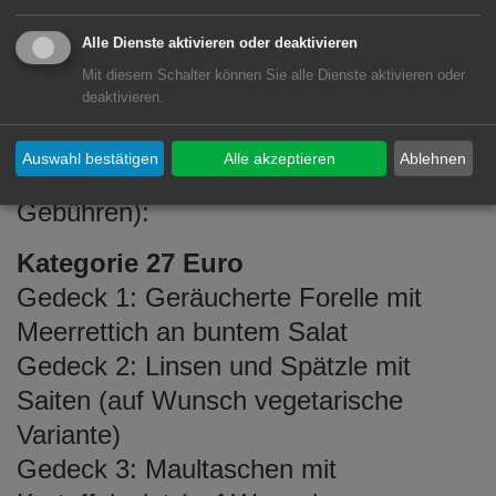
dem literarischen Programm bietet sich
den Gästen die Gelegenheit, den
Alle Dienste aktivieren oder deaktivieren
Abend kulinarisch abzurunden. Mit dem
Mit diesem Schalter können Sie alle Dienste aktivieren oder
deaktivieren.
Kauf der Tickets entscheidet man sich
für eines der folgenden Gerichte in zwei
Auswahl bestätigen
Alle akzeptieren
Ablehnen
verschiedenen Preiskategorien (inkl.
Gebühren):
Kategorie 27 Euro
Gedeck 1: Geräucherte Forelle mit
Meerrettich an buntem Salat
Gedeck 2: Linsen und Spätzle mit
Saiten (auf Wunsch vegetarische
Variante)
Gedeck 3: Maultaschen mit