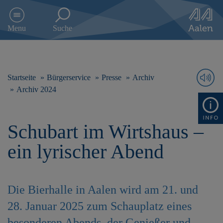
D
i
Menu
Suche
r
e
k
t
z
Startseite
Bürgerservice
Presse
Archiv
u
Archiv 2024
m
I
n
Schubart im Wirtshaus –
h
a
ein lyrischer Abend
l
t
s
p
Die Bierhalle in Aalen wird am 21. und
r
i
28. Januar 2025 zum Schauplatz eines
n
g
besonderen Abends, der Genießer und