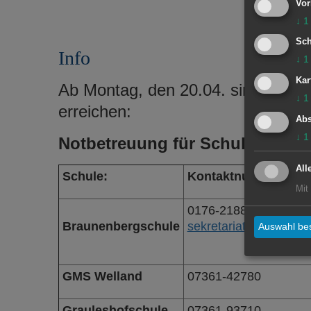
Vor
↓
1
Sch
Info
↓
1
Kar
Ab Montag, den 20.04. sind die Sc
↓
1
erreichen:
Abs
↓
1
Notbetreuung für Schulkinder:
All
Schule:
Kontaktnummer:
Mit
0176-21889934
Braunenbergschule
sekretariat@braunenb
Auswahl bes
GMS Welland
07361-42780
Grauleshofschule
07361-93710