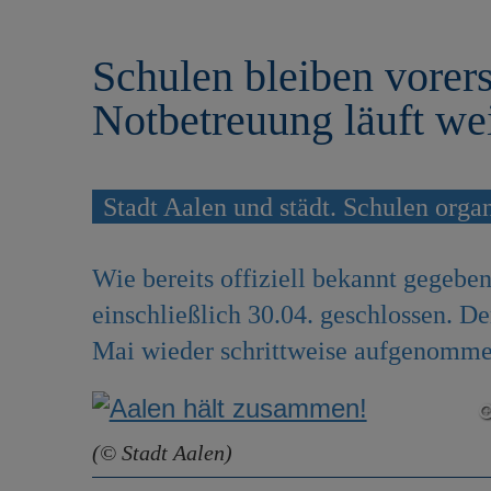
r
e
i
n
Schulen bleiben vorers
n
g
Notbetreuung läuft wei
e
n
Stadt Aalen und städt. Schulen orga
Wie bereits offiziell bekannt gegeben
einschließlich 30.04. geschlossen. Der
Mai wieder schrittweise aufgenomm
(© Stadt Aalen)