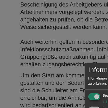
Bescheinigung des Arbeitgebers ü
Arbeitnehmers vorgelegt werden. 
angehalten zu prüfen, ob die Betre
Weise sichergestellt werden kann
Auch weiterhin gelten in besonde
Infektionsschutzmaßnahmen. Infol
Gruppengröße auch zukünftig auf 5 
erhalten zugangsberechtige Eltern
Inform
Um den Start am kommenden Monta
Hier können 
gestalten und den Bedarf noch v
zu erfahren,
sind die Schulleiter am Freitag, d
Spe
erreichbar, um die Anmeldungen 
↓
1
wird bedarfsorientiert an den jewei