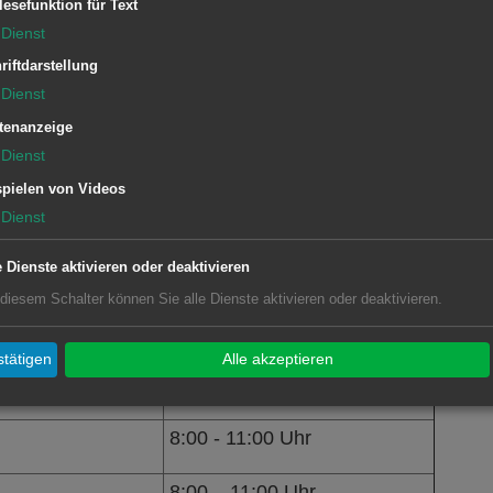
lesefunktion für Text
Dienst
riftdarstellung
Dienst
tenanzeige
hulen für die Anmeldung wie folgt zu
Dienst
pielen von Videos
Dienst
e Dienste aktivieren oder deaktivieren
Erreichbarkeit Sekretariat:
 diesem Schalter können Sie alle Dienste aktivieren oder deaktivieren.
ergschule.de
8:00 – 11:00 Uhr
tätigen
Alle akzeptieren
8:00 - 11:00 Uhr
8:00 – 11:00 Uhr