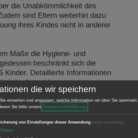
ber die Unabkömmlichkeit des
Zudem sind Eltern weiterhin dazu
uung ihres Kindes nicht in anderer
.
rem Maße die Hygiene- und
gedessen beschränkt sich die
Kinder. Detaillierte Informationen
 bei der Anmeldung.
ationen die wir speichern
g so reibungslos wie möglich zu
Sie einsehen und anpassen, welche Information wir über Sie sammeln.
or dem Wochenende prüfen zu können,
 lesen Sie bitte unsere
Datenschutzerklärung
.
en 17.04.2020 ab 8 – 12 Uhr telefonisch
icherung von Einstellungen dieser Anwendung
(immer erforderlich)
entgegen zu nehmen. Die Notbetreuung
Dienst
ligen Schulen eingerichtet.