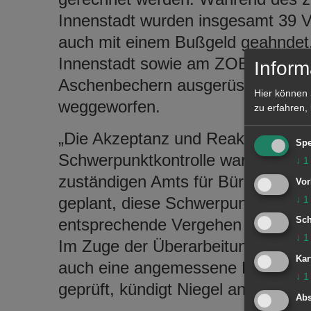
Innenstadt wurden insgesamt 39 Ver
auch mit einem Bußgeld geahndet.
Innenstadt sowie am ZOB sehr viel
Inform
Aschenbechern ausgerüstet sind, w
Hier können 
weggeworfen.
zu erfahren,
„Die Akzeptanz und Reaktion der 
Spe
Schwerpunktkontrolle war positiv“,
↓
1
zuständigen Amts für Bürgerservic
Vor
↓
1
geplant, diese Schwerpunktkontrol
entsprechende Vergehen auch währ
Sch
↓
1
Im Zuge der Überarbeitung des Bu
Kar
auch eine angemessene Erhöhung 
↓
1
geprüft, kündigt Niegel an.
Abs