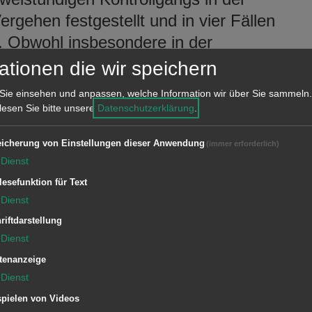
gehen festgestellt und in vier Fällen
 Obwohl insbesondere in der
e Mülleimer aufgestellt und mit
ationen die wir speichern
erden Zigarettenkippen häufig achtlos
Sie einsehen und anpassen, welche Information wir über Sie sammeln.
 lesen Sie bitte unsere
Datenschutzerklärung
.
Passanten auf unsere
icherung von Einstellungen dieser Anwendung
(immer erforderlich)
 berichtet Andreas Niegel, Leiter des
Dienst
e und öffentliche Ordnung. So ist
lesefunktion für Text
Dienst
le zukünftig zu wiederholen und
end der üblichen Streifen zu ahnden.
riftdarstellung
Dienst
ßgeldkatalogs der Stadt Aalen wird
tenanzeige
des Bußgelds für „Kippen schnippen“
Dienst
pielen von Videos