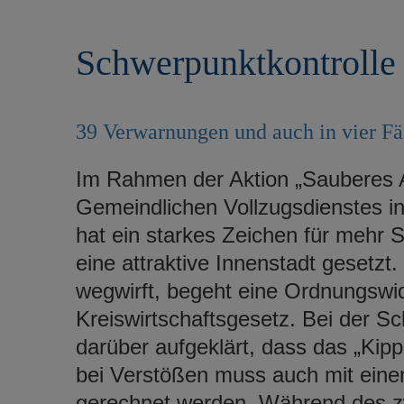
r
e
i
n
Schwerpunktkontrolle
n
g
e
n
39 Verwarnungen und auch in vier Fä
Im Rahmen der Aktion „Sauberes A
Gemeindlichen Vollzugsdienstes i
hat ein starkes Zeichen für mehr
eine attraktive Innenstadt gesetzt
wegwirft, begeht eine Ordnungswi
Kreiswirtschaftsgesetz. Bei der Sc
darüber aufgeklärt, dass das „Kip
bei Verstößen muss auch mit ein
gerechnet werden. Während des zw