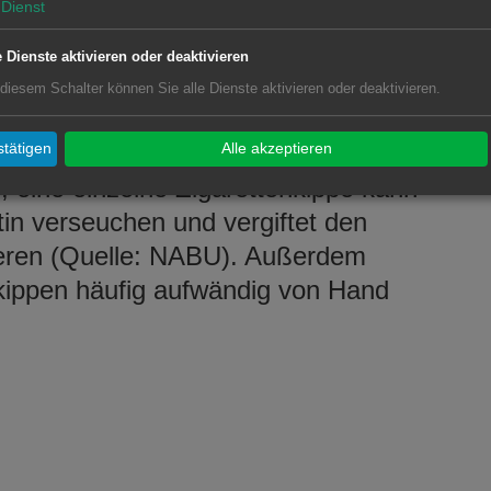
Dienst
e Dienste aktivieren oder deaktivieren
 diesem Schalter können Sie alle Dienste aktivieren oder deaktivieren.
ppen beeinträchtigen das Stadtbild
sten die Umwelt: Tabakprodukte
tätigen
Alle akzeptieren
, eine einzelne Zigarettenkippe kann
tin verseuchen und vergiftet den
eren (Quelle: NABU). Außerdem
ippen häufig aufwändig von Hand