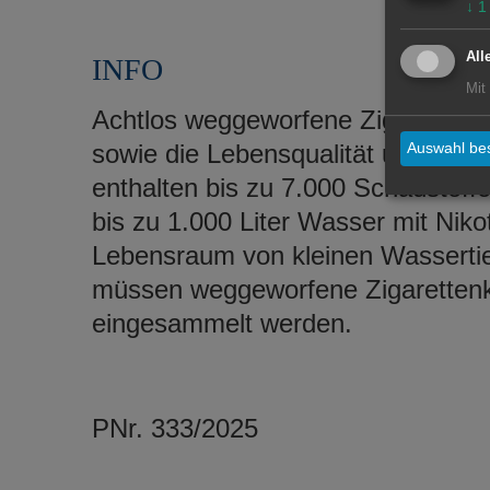
↓
1
All
INFO
Mit
Achtlos weggeworfene Zigarettenki
sowie die Lebensqualität und bela
Auswahl bes
enthalten bis zu 7.000 Schadstoffe
bis zu 1.000 Liter Wasser mit Niko
Lebensraum von kleinen Wasserti
müssen weggeworfene Zigarettenk
eingesammelt werden.
PNr. 333/2025