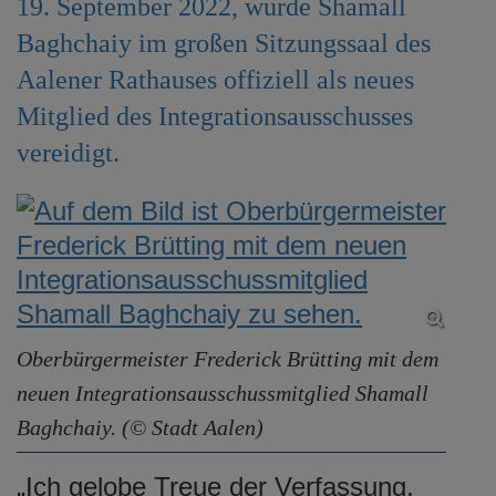
19. September 2022, wurde Shamall
e
Baghchaiy im großen Sitzungssaal des
n
Aalener Rathauses offiziell als neues
Mitglied des Integrationsausschusses
vereidigt.
Oberbürgermeister Frederick Brütting mit dem
neuen Integrationsausschussmitglied Shamall
Baghchaiy. (© Stadt Aalen)
„Ich gelobe Treue der Verfassung,