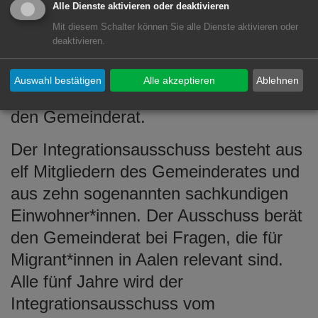
ehemalige Mitglied Mohammad Idris
Alle Dienste aktivieren oder deaktivieren
Mahmood im Mai dieses Jahres aus
Mit diesem Schalter können Sie alle Dienste aktivieren oder
deaktivieren.
privaten Gründen aus dem
Integrationsausschuss ausgetreten ist,
Auswahl bestätigen
Alle akzeptieren
Ablehnen
kam es zu einer Nachbesetzung durch
den Gemeinderat.
Der Integrationsausschuss besteht aus
elf Mitgliedern des Gemeinderates und
aus zehn sogenannten sachkundigen
Einwohner*innen. Der Ausschuss berät
den Gemeinderat bei Fragen, die für
Migrant*innen in Aalen relevant sind.
Alle fünf Jahre wird der
Integrationsausschuss vom