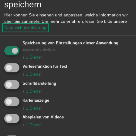
Ich danke für ihre Bereitschaft, in
speichern
diesem Ausschuss mitzuarbeiten und
Hier können Sie einsehen und anpassen, welche Information wir
durch ihre Persönlichkeit und ihren
über Sie sammeln.
Um mehr zu erfahren, lesen Sie bitte unsere
Datenschutzerklärung
.
Sachverstand zur besseren Integration
vieler Mitbürgerinnen und Mitbürger
Speicherung von Einstellungen dieser Anwendung
beizutragen“, so Oberbürgermeister
(immer erforderlich)
↓
1
Dienst
Brütting vor den versammelten
Integrationsausschussmitgliedern.
Vorlesefunktion für Text
↓
1
Dienst
Shamall Baghchaiy ist bereits vertraut
Schriftdarstellung
mit der ehrenamtlichen Aufgabe, auf
↓
1
Dienst
die er sich nun erneut einlässt, denn er
Kartenanzeige
↓
1
Dienst
war vor den Neuwahlen 2019
Abspielen von Videos
langjähriges Mitglied im
↓
1
Dienst
Integrationsausschuss. Da das