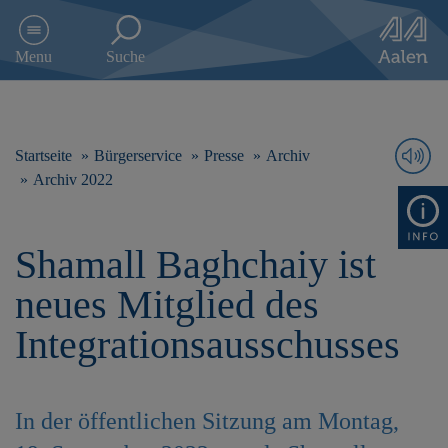
D
i
Menu
Suche
r
e
k
t
z
Startseite
Bürgerservice
Presse
Archiv
u
Archiv 2022
m
I
n
Shamall Baghchaiy ist
h
a
neues Mitglied des
l
t
Integrationsausschusses
s
p
r
i
In der öffentlichen Sitzung am Montag,
n
g