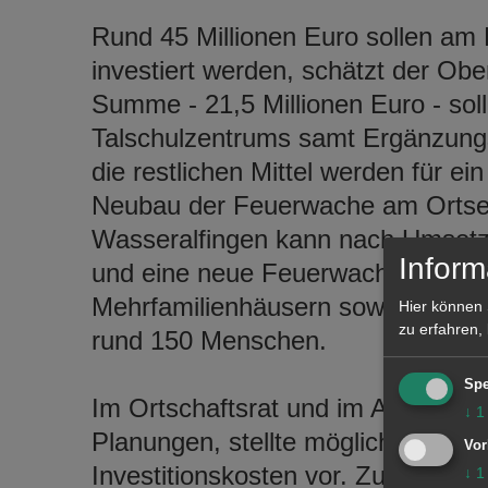
Rund 45 Millionen Euro sollen am
investiert werden, schätzt der Obe
Summe - 21,5 Millionen Euro - soll
Talschulzentrums samt Ergänzungs
die restlichen Mittel werden für ei
Neubau der Feuerwache am Ortsei
Wasseralfingen kann nach Umsetz
Inform
und eine neue Feuerwache vorweis
Mehrfamilienhäusern sowie Reihen
Hier können 
zu erfahren,
rund 150 Menschen.
Spe
Im Ortschaftsrat und im Ausschuss
↓
1
Planungen, stellte mögliche Varia
Vor
Investitionskosten vor. Zuvor hatte
↓
1