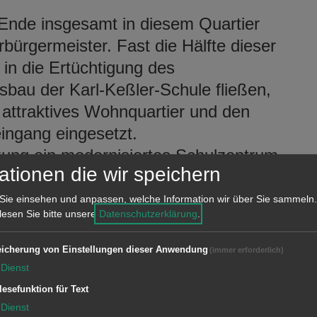
 Ende insgesamt in diesem Quartier
rbürgermeister. Fast die Hälfte dieser
 in die Ertüchtigung des
bau der Karl-Keßler-Schule fließen,
n attraktives Wohnquartier und den
ngang eingesetzt.
ung ein modernisiertes Schulzentrum
ationen die wir speichern
en. In den Kocherwiesen entsteht mit
häusern ein solides Wohnumfeld für
Sie einsehen und anpassen, welche Information wir über Sie sammeln.
 lesen Sie bitte unsere
Datenschutzerklärung
.
icherung von Einstellungen dieser Anwendung
(immer erforderlich)
 informierte die Verwaltung über die
Dienst
nten und die jeweils damit verbundenen
lesefunktion für Text
 es bereits eine Bürgerinformation,
Dienst