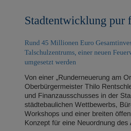
r
e
i
n
Stadtentwicklung pur 
n
g
e
n
Rund 45 Millionen Euro Gesamtinvesti
Talschulzentrums, einer neuen Feuer
umgesetzt werden
Von einer „Runderneuerung am Or
Oberbürgermeister Thilo Rentschler
und Finanzausschusses in der Stad
städtebaulichen Wettbewerbs, Bür
Workshops und einer breiten öffentl
Konzept für eine Neuordnung des 