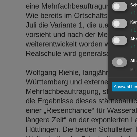
eine Mehrfachbeauftragung und D
Sch
↓
1
Wie bereits im Ortschaftsrat Wass
Kar
Juli die Variante 1, die u.a. den 
↓
1
vorsieht und nach der Mehrfachbea
Abs
weiterentwickelt worden war. Das
↓
1
Realschule wird generalsaniert.
All
Mit
Wolfgang Riehle, langjähriger Pr
Württemberg und externer Berate
Auswahl bes
Mehrfachbeauftragung, stellte sow
die Ergebnisse dieses städtebauli
einer „Riesenchance“ für Wasseral
längere Zeit“ an der exponierten 
Hüttlingen. Die beiden Schulleite