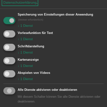
Kiefernhäher können sich bis zu 10.000
Datenschutzerklärung
.
Verstecke merken. Viele Männer noch
nicht mal ihren eigenen Hochzeitstag.
Speicherung von Einstellungen dieser Anwendung
(immer erforderlich)
Warum rennen wir in Designerläden
↓
1
Dienst
und kaufen kleine Aludöschen mit
Vorlesefunktion für Text
Kaffeepulver für 3,50 Euro? Oder
↓
1
Dienst
heiraten? Denn schließlich scheitern
Schriftdarstellung
doch bis zu 50 Prozent aller Ehen. Das
↓
1
Dienst
ist beim Russisch Roulette eine Quote,
Kartenanzeige
da drücken nur Lebensmüde ab.
↓
1
Dienst
Abspielen von Videos
↓
1
Dienst
Vince Ebert gibt naturwissenschaftlich
fundierte Antworten und erklärt, warum
Alle Dienste aktivieren oder deaktivieren
die Natur Sex erfunden hat, wieso
Mit diesem Schalter können Sie alle Dienste aktivieren oder
deaktivieren.
Darmbakterien cool sind – und