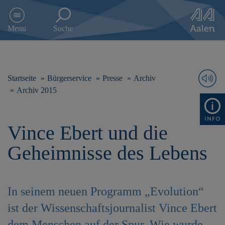
D
i
Menu
Suche
r
e
k
t
z
Startseite
Bürgerservice
Presse
Archiv
u
Archiv 2015
m
I
n
Vince Ebert und die
h
a
Geheimnisse des Lebens
l
t
s
p
In seinem neuen Programm „Evolution“
r
i
ist der Wissenschaftsjournalist Vince Ebert
n
g
dem Menschen auf der Spur. Wie wurde