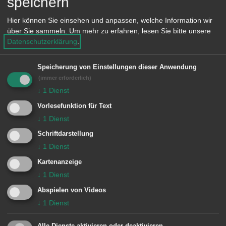
speichern
Fusingtechnik. „Wir sind süchtig nach
Hier können Sie einsehen und anpassen, welche Information wir
Glas und lieben die Arbeit mit diesem
über Sie sammeln.
Um mehr zu erfahren, lesen Sie bitte unsere
Datenschutzerklärung
.
tollen Werkstoff. Es macht uns
unendlich viel Spaß, in leuchtende
Speicherung von Einstellungen dieser Anwendung
Kinderaugen zu sehen, die soeben eine
(immer erforderlich)
↓
1
Dienst
eigene Glaskugel geblasen haben.“
Vorlesefunktion für Text
Neben ihrem stationären Angebot –
↓
1
Dienst
darunter Kurse, Kindergeburtstage,
Schriftdarstellung
Führungen und Glasmalerei – bringt
↓
1
Dienst
das Team von Glashalm mit der
Kartenanzeige
mobilen Glasbläserei das alte
↓
1
Dienst
Handwerk direkt zu den Menschen.
Abspielen von Videos
Interessierte können unter fachkundiger
↓
1
Dienst
Anleitung selbst eine Glaskugel
Alle Dienste aktivieren oder deaktivieren