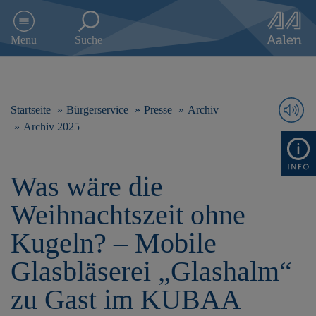
D
i
Menu
Suche
r
e
k
t
z
Startseite
Bürgerservice
Presse
Archiv
u
Archiv 2025
m
I
n
Was wäre die
h
a
Weihnachtszeit ohne
l
t
Kugeln? – Mobile
s
p
Glasbläserei „Glashalm“
r
i
zu Gast im KUBAA
n
g