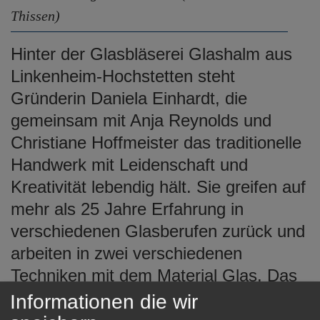
Thissen)
Hinter der Glasbläserei Glashalm aus
Linkenheim-Hochstetten steht
Gründerin Daniela Einhardt, die
gemeinsam mit Anja Reynolds und
Christiane Hoffmeister das traditionelle
Handwerk mit Leidenschaft und
Kreativität lebendig hält. Sie greifen auf
mehr als 25 Jahre Erfahrung in
verschiedenen Glasberufen zurück und
arbeiten in zwei verschiedenen
Techniken mit dem Material Glas. Das
ist einmal die klassische Glasbläserei
Informationen die wir
am Brenner und zusätzlich die