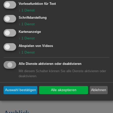
Vorlesefunktion für Text
Kompetenzmessung „Kompass 4“ für
↓
1
Dienst
alle Schülerinnen und
Schriftdarstellung
Schüler Beratungsgespräche durch
↓
1
Dienst
die Klassenlehrkräfte
Kartenanzeige
Pädagogische Gesamtwürdigung
↓
1
Dienst
durch die Klassenkonferenz
Abspielen von Videos
↓
1
Dienst
Elternwille als zentrales
Entscheidungselement
Alle Dienste aktivieren oder deaktivieren
Mit diesem Schalter können Sie alle Dienste aktivieren oder
Potenzialtest (bei Bedarf) für die
deaktivieren.
Aufnahme ins Gymnasium
Auswahl bestätigen
Alle akzeptieren
Ablehnen
Ausblick