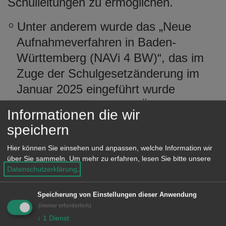
Schulleitungen zu ermöglichen.
Unter anderem wurde das „Neue
Aufnahmeverfahren in Baden-
Württemberg (NAVi 4 BW)“, das im
Zuge der Schulgesetzänderung im
Januar 2025 eingeführt wurde
vorgestellt. Es soll den Übergang von
Informationen die wir
der Grundschule in die
speichern
weiterführende Schule künftig
Hier können Sie einsehen und anpassen, welche Information wir
strukturierter und transparenter
über Sie sammeln.
Um mehr zu erfahren, lesen Sie bitte unsere
gestalten. Das Verfahren umfasst
Datenschutzerklärung
.
folgende Elemente:
Speicherung von Einstellungen dieser Anwendung
Informationsveranstaltungen zur
(immer erforderlich)
Vorstellung der Schularten
↓
1
Dienst