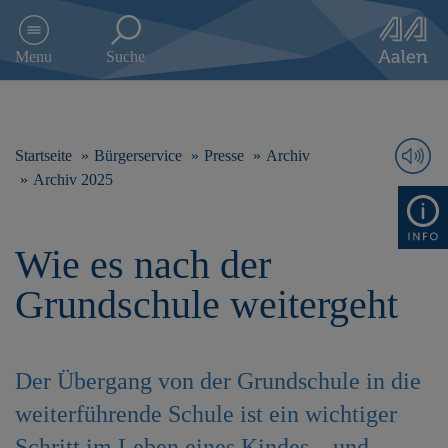
D
i
Menu
Suche
r
e
k
t
z
Startseite
Bürgerservice
Presse
Archiv
u
Archiv 2025
m
I
n
Wie es nach der
h
a
Grundschule weitergeht
l
t
s
p
Der Übergang von der Grundschule in die
r
i
weiterführende Schule ist ein wichtiger
n
g
Schritt im Leben eines Kindes – und