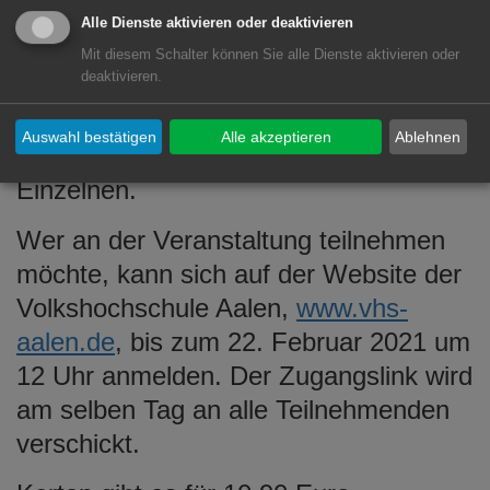
Heranwachsenden erzählt, entfaltet
Alle Dienste aktivieren oder deaktivieren
sich der Roman zu einem aktuellen
Mit diesem Schalter können Sie alle Dienste aktivieren oder
deaktivieren.
Plädoyer für die Errungenschaften der
Zivilisation, für Menschenwürde und
Auswahl bestätigen
Alle akzeptieren
Ablehnen
das Recht auf Selbstbestimmung des
Einzelnen.
Wer an der Veranstaltung teilnehmen
möchte, kann sich auf der Website der
Volkshochschule Aalen,
www.vhs-
aalen.de
, bis zum 22. Februar 2021 um
12 Uhr anmelden. Der Zugangslink wird
am selben Tag an alle Teilnehmenden
verschickt.