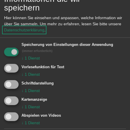
In "Miroloi" erzählt eine namenlose
speichern
junge Frau vom Leben in einer
Hier können Sie einsehen und anpassen, welche Information wir
theokratischen Gesellschaft auf einer
über Sie sammeln.
Um mehr zu erfahren, lesen Sie bitte unsere
Datenschutzerklärung
.
von der restlichen Welt streng
abgeschotteten Insel. Während
Speicherung von Einstellungen dieser Anwendung
Männern sehr viel erlaubt ist, haben
(immer erforderlich)
Frauen kaum Rechte. Selbst das Lesen
↓
1
Dienst
und Schreibenlernen bleibt ihnen
Vorlesefunktion für Text
↓
1
Dienst
verwehrt. Gegen diese starren Regeln
Schriftdarstellung
rebelliert die jugendliche Außenseiterin,
↓
1
Dienst
die als Findelkind noch weniger Rechte
Kartenanzeige
als die anderen Dorfbewohner hat.
↓
1
Dienst
In einer märchenhaften Sprache
Abspielen von Videos
↓
1
Dienst
vorgetragen und aus der Sicht einer