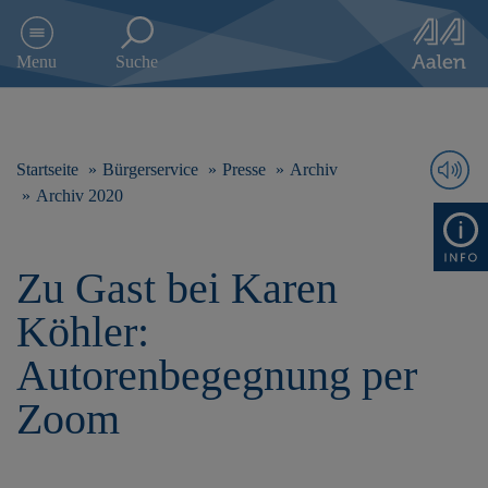
D
i
Menu
Suche
r
e
k
t
z
Startseite
Bürgerservice
Presse
Archiv
u
Archiv 2020
m
I
n
Zu Gast bei Karen
h
a
Köhler:
l
t
Autorenbegegnung per
s
p
Zoom
r
i
n
g