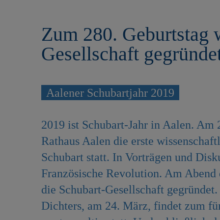
r
e
i
n
Zum 280. Geburtstag w
n
g
Gesellschaft gegründe
e
n
Aalener Schubartjahr 2019
2019 ist Schubart-Jahr in Aalen. Am 
Rathaus Aalen die erste wissenschaft
Schubart statt. In Vorträgen und Dis
Französische Revolution. Am Abend d
die Schubart-Gesellschaft gegründet
Dichters, am 24. März, findet zum fü