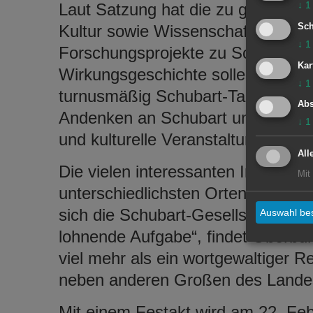
↓
1
Laut Satzung hat die zu gründende
Kultur sowie Wissenschaft und Fo
Sch
↓
1
Forschungsprojekte zu Schubart, 
Kar
Wirkungsgeschichte sollen unters
↓
1
turnusmäßig Schubart-Tagungen in 
Abs
Andenken an Schubart und sein W
↓
1
und kulturelle Veranstaltungen gepf
All
Die vielen interessanten Initiativ
Mit
unterschiedlichsten Orten zu bünd
sich die Schubart-Gesellschaft au
Auswahl bes
lohnende Aufgabe“, findet Oberbür
viel mehr als ein wortgewaltiger Re
neben anderen Großen des Landes w
Mit einem Festakt wird am 22. Fe