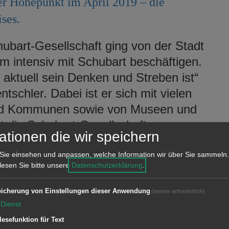
der Höhepunkt im April 2019 – die
ses.
hubart-Gesellschaft ging von der Stadt
em intensiv mit Schubart beschäftigen.
os aktuell sein Denken und Streben ist“
schler. Dabei ist er sich mit vielen
und Kommunen sowie von Museen und
mt die Schubart-Gesellschaft
ationen die wir speichern
versammlung am 22. Februar nehmen
tschler unter anderem Vertreter der
Sie einsehen und anpassen, welche Information wir über Sie sammeln.
 lesen Sie bitte unsere
Datenschutzerklärung
.
, Geislingen und der Kommune
iteraturarchiv Marbach, der Geschichts-
icherung von Einstellungen dieser Anwendung
(immer erforderlich)
mberg und die Universitäten Erlangen-
Dienst
lesefunktion für Text