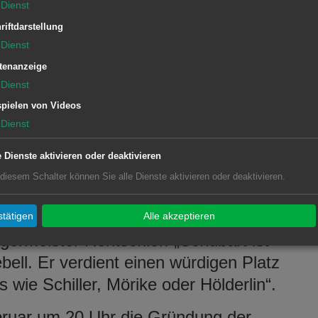
Dienst
 Gesellschaft das Ziel, Kunst und
rschung zu fördern.
riftdarstellung
Dienst
seinem Werk und seiner
tenanzeige
tützt werden. Außerdem sollen
Dienst
den Mitgliedsstädten stattfinden. Das
pielen von Videos
erk wird durch Lesungen, Konzerte
Dienst
legt.
e Dienste aktivieren oder deaktivieren
en und Veranstaltungen an
 diesem Schalter können Sie alle Dienste aktivieren oder deaktivieren.
eln und sichtbarer zu machen, das hat
f die Fahnen geschrieben. „Eine
tätigen
Alle akzeptieren
germeister Rentschler. „Schubart ist
bell. Er verdient einen würdigen Platz
ie Schiller, Mörike oder Hölderlin“.
bruar um 20 Uhr die Gründung der