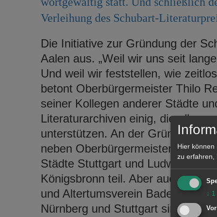
wortgewaltig statt. Und schließlich 
Verleihung des Schubart-Literaturprei
Die Initiative zur Gründung der Sc
Aalen aus. „Weil wir uns seit lang
Und weil wir feststellen, wie zeitl
betont Oberbürgermeister Thilo Rent
seiner Kollegen anderer Städte 
Literaturarchiven einig, die allesa
Inform
unterstützen. An der Gründungs
neben Oberbürgermeister Thilo Ren
Hier können 
zu erfahren,
Städte Stuttgart und Ludwigsburg
Königsbronn teil. Aber auch das L
Spe
und Altertumsverein Baden-Württe
↓
1
Nürnberg und Stuttgart sind dabei.
Vor