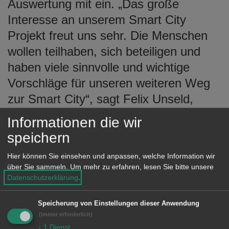
Auswertung mit ein. „Das große
Interesse an unserem Smart City
Projekt freut uns sehr. Die Menschen
wollen teilhaben, sich beteiligen und
haben viele sinnvolle und wichtige
Vorschläge für unseren weiteren Weg
zur Smart City“, sagt Felix Unseld,
Leiter der Wirtschaftsförderung und
Informationen die wir
Smart City der Stadt Aalen. Ein erster
speichern
Einblick wird auf der Veranstaltung im
Hier können Sie einsehen und anpassen, welche Information wir
Congress Centrum präsentiert.
über Sie sammeln.
Um mehr zu erfahren, lesen Sie bitte unsere
Datenschutzerklärung
.
Speicherung von Einstellungen dieser Anwendung
Der Fragebogen
(immer erforderlich)
↓
1
Dienst