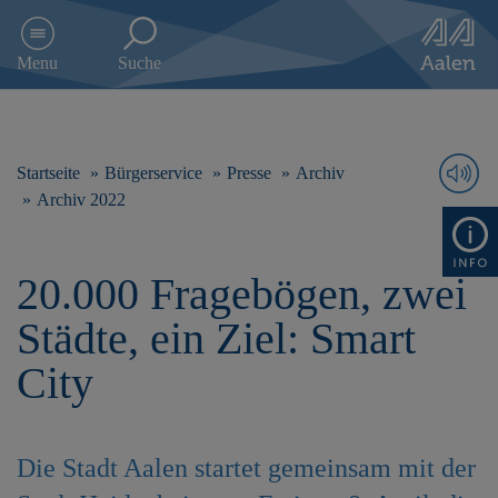
D
i
Menu
Suche
r
e
k
t
z
Startseite
Bürgerservice
Presse
Archiv
u
Archiv 2022
m
I
n
20.000 Fragebögen, zwei
h
a
Städte, ein Ziel: Smart
l
t
City
s
p
r
i
Die Stadt Aalen startet gemeinsam mit der
n
g