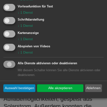
Die Fragebögen beinhalten 19 Fragen,
Vorlesefunktion für Text
darunter solche zu verschiedenen
↓
1
Dienst
Handlungsfeldern. Innerhalb derer
Schriftdarstellung
konnten die Befragten aus Vorschlägen
↓
1
Dienst
ankreuzen, welche ihnen wichtig sind.
Kartenanzeige
Im Bereich „Mobilität und Verkehr“
↓
1
Dienst
konnten sie sich etwa für eine Grüne-
Abspielen von Videos
↓
1
Dienst
Welle aussprechen; im Bereich
„Internet-Infrastruktur“ für den Ausbau
Alle Dienste aktivieren oder deaktivieren
eines kostenlosen WLANs in
Mit diesem Schalter können Sie alle Dienste aktivieren oder
deaktivieren.
öffentlichen Gebäuden; im Bereich
„Aufwertung der (Innen-)Stadt“ für
Auswahl bestätigen
Alle akzeptieren
Ablehnen
Sitzmöbel mit Smartphone-
Auflademöglichkeiten, gespeist aus
Solarstrom. Außerdem konnten die