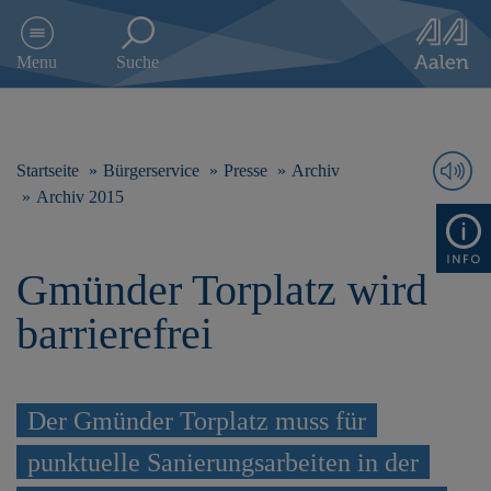
D
i
Menu
Suche
r
e
k
t
z
Startseite
Bürgerservice
Presse
Archiv
u
Archiv 2015
m
I
n
Gmünder Torplatz wird
h
a
barrierefrei
l
t
s
p
r
Der Gmünder Torplatz muss für
i
punktuelle Sanierungsarbeiten in der
n
g