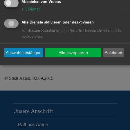
Abspielen von Videos
Ersatzhaltestelle für den Busverkehr ist
↓
1
Dienst
der ZOB. Der Ausstieg wird ähnlich der
Alle Dienste aktivieren oder deaktivieren
Regelung zu den Reichsstädter Tagen
Mit diesem Schalter können Sie alle Dienste aktivieren oder
in der Friedhofstraße gegenüber der
deaktivieren.
Gaststätte Delphi und beim
Landratsamt Ostalb möglich sein.
Auswahl bestätigen
Alle akzeptieren
Ablehnen
© Stadt Aalen, 02.09.2015
Unsere Anschrift
Rathaus Aalen