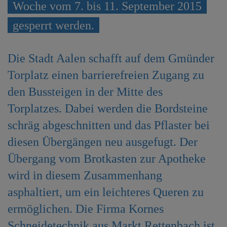
Woche vom 7. bis 11. September 2015
e
n
gesperrt werden.
Die Stadt Aalen schafft auf dem Gmünder
Torplatz einen barrierefreien Zugang zu
den Bussteigen in der Mitte des
Torplatzes. Dabei werden die Bordsteine
schräg abgeschnitten und das Pflaster bei
diesen Übergängen neu ausgefugt. Der
Übergang vom Brotkasten zur Apotheke
wird in diesem Zusammenhang
asphaltiert, um ein leichteres Queren zu
ermöglichen. Die Firma Kornes
Schneidetechnik aus Markt Rettenbach ist