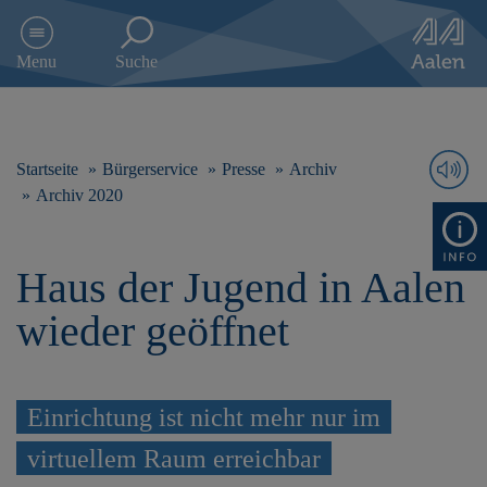
D
i
Menu
Suche
r
e
k
t
z
Startseite
Bürgerservice
Presse
Archiv
u
Archiv 2020
m
I
n
Haus der Jugend in Aalen
h
a
wieder geöffnet
l
t
s
p
r
Einrichtung ist nicht mehr nur im
i
virtuellem Raum erreichbar
n
g