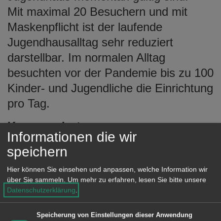
Mit maximal 20 Besuchern und mit
Maskenpflicht ist der laufende
Jugendhausalltag sehr reduziert
darstellbar. Im normalen Alltag
besuchten vor der Pandemie bis zu 100
Kinder- und Jugendliche die Einrichtung
pro Tag.
Kursangebote:
Informationen die wir
Das laufende Kursangebot wird
speichern
fortgesetzt und die Teilnehmer*innen
Hier können Sie einsehen und anpassen, welche Information wir
wurden bereits darüber informiert.
über Sie sammeln.
Um mehr zu erfahren, lesen Sie bitte unsere
Interessierte Kinder- und Jugendliche
Datenschutzerklärung
.
sind jederzeit willkommen. Die
maximale Teilnehmerzahl ist hier auf
Speicherung von Einstellungen dieser Anwendung