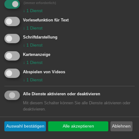
(immer erforderlich)
acht Personen je Kurseinheit begrenzt.
↓
1
Dienst
Anmeldungen und Informationen zum
Vorlesefunktion für Text
Kursangebot:
↓
1
Dienst
07361 52-497 17 oder unter
Schriftdarstellung
www.aalen.de
↓
1
Dienst
Kartenanzeige
Kooperationen mit Schulen:
↓
1
Dienst
In Kooperationen mit städtischen
Abspielen von Videos
Schulen finden im Rahmen der
↓
1
Dienst
Ganztagesbetreuung die bestehenden
Alle Dienste aktivieren oder deaktivieren
Kurse weiterhin in den Räumen des
Mit diesem Schalter können Sie alle Dienste aktivieren oder
Hauses der Jugend statt. In
deaktivieren.
Gruppengröße von jeweils acht Kindern
starten diese ab Oktober.
Auswahl bestätigen
Alle akzeptieren
Ablehnen