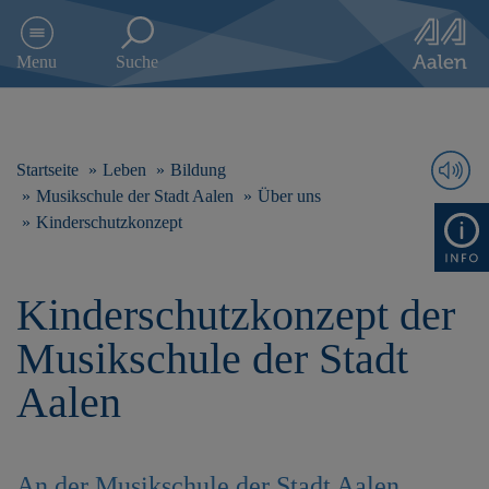
D
i
Menu
Suche
r
e
k
t
z
Startseite
Leben
Bildung
u
Musikschule der Stadt Aalen
Über uns
m
Kinderschutzkonzept
I
n
h
a
Kinderschutzkonzept der
l
Musikschule der Stadt
t
s
Aalen
p
r
i
n
An der Musikschule der Stadt Aalen
g