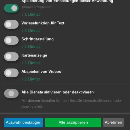
der Stadt Aalen, Verhaltensampel (© Musikschule
Speicherung von Einstellungen dieser Anwendung
(immer erforderlich)
der Stadt Aalen)
↓
1
Dienst
Vorlesefunktion für Text
Wir, die Lehrkräfte sowie
↓
1
Dienst
Mitarbeitende der Musikschule der
Schriftdarstellung
Stadt Aalen, sind uns unserer Aufgabe
↓
1
Dienst
und Verantwortung gegenüber unseren
Kartenanzeige
Schülerinnen und Schülern bewusst
↓
1
Dienst
und achten auf die uns anvertrauten
Abspielen von Videos
Kinder und Jugendlichen sowie
↓
1
Dienst
aufeinander.
Alle Dienste aktivieren oder deaktivieren
Die an der Musikschule angebotenen
Mit diesem Schalter können Sie alle Dienste aktivieren oder
deaktivieren.
Unterrichtsformen erfordern ein
gegenseitiges, vertrauensvolles
Auswahl bestätigen
Alle akzeptieren
Ablehnen
Verhältnis zu den Kindern und