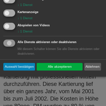
erheblicher zeitlicher und technischer
↓
1
Dienst
Aufwand für Feldarbeit und Auswertung
Kartenanzeige
erforderlich, der die Möglichkeiten der
↓
1
Dienst
auf ehrenamtlicher Basis arbeitenden
Abspielen von Videos
Mitglieder der Projektgruppe 18 bei
↓
1
Dienst
weitem übersteigt.
Alle Dienste aktivieren oder deaktivieren
Mit diesem Schalter können Sie alle Dienste aktivieren oder
Deshalb wurde der Biologe Dr. Alfred
deaktivieren.
Nagel, ein international bekannter
Auswahl bestätigen
Alle akzeptieren
Ablehnen
Fledermauskundler beauftragt, eine
Kartierung mit professionellen Mitteln
durchzuführen. Diese Kartierung lief
über ein ganzes Jahr, vom Mai 2001
bis zum Juli 2002. Die Kosten in Höhe
von 80ooo.-DM wurden zu 80 % von