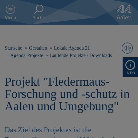
D
i
Menu
Suche
r
e
k
t
z
Startseite
Gestalten
Lokale Agenda 21
u
Agenda-Projekte
Laufende Projekte / Downloads
m
I
n
Projekt "Fledermaus-
h
a
Forschung und -schutz in
l
t
Aalen und Umgebung"
s
p
r
i
Das Ziel des Projektes ist die
n
g