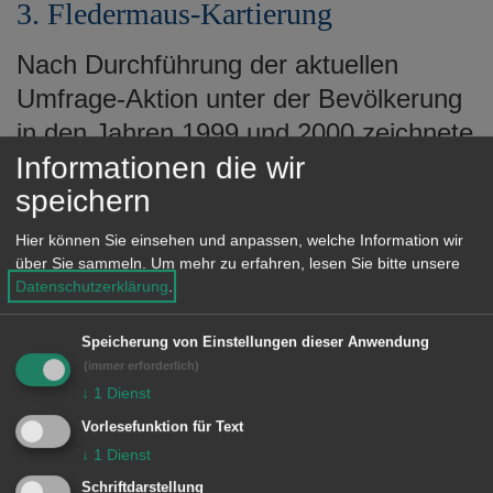
3. Fledermaus-Kartierung
Nach Durchführung der aktuellen
Umfrage-Aktion unter der Bevölkerung
in den Jahren 1999 und 2000 zeichnete
Informationen die wir
sich zusammen mit den in früheren
speichern
Jahren gewonnenen Erkenntnissen
zwar ein grobes Bild der
Hier können Sie einsehen und anpassen, welche Information wir
über Sie sammeln.
Um mehr zu erfahren, lesen Sie bitte unsere
Fledermausvorkommen hinsichtlich
Datenschutzerklärung
.
Artenzusammensetzung und
Habitatnutzung ab. Das Wissen über
Speicherung von Einstellungen dieser Anwendung
die Lebensräume der vorhandenen
(immer erforderlich)
↓
1
Dienst
Populationen war aber nach wie vor
Vorlesefunktion für Text
unzulänglich. Für die Erstellung einer
↓
1
Dienst
flächendeckenden Kartierung ist ein
Schriftdarstellung