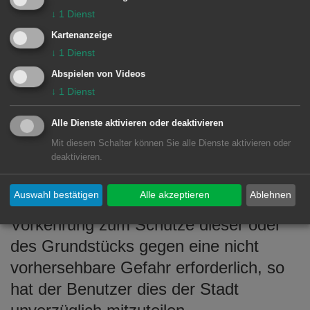
Wohnungsschlüssel zurückbehalten.
↓
1
Dienst
Kartenanzeige
§ 5 Instandhaltung der Unterkünfte
↓
1
Dienst
Abspielen von Videos
(1) Der Benutzer verpflichtet sich, für
↓
1
Dienst
eine ordnungsgemäße Reinigung,
Alle Dienste aktivieren oder deaktivieren
ausreichende Lüftung und Heizung der
Mit diesem Schalter können Sie alle Dienste aktivieren oder
überlassenen Unterkünfte zu sorgen.
deaktivieren.
(2) Zeigt sich ein wesentlicher
Auswahl bestätigen
Alle akzeptieren
Ablehnen
Mangel der Unterkunft oder wird eine
Vorkehrung zum Schutze dieser oder
des Grundstücks gegen eine nicht
vorhersehbare Gefahr erforderlich, so
hat der Benutzer dies der Stadt