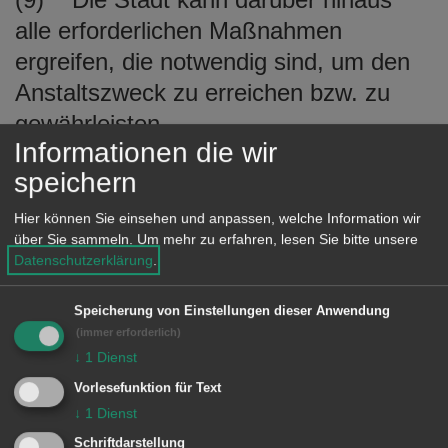
alle erforderlichen Maßnahmen
ergreifen, die notwendig sind, um den
Anstaltszweck zu erreichen bzw. zu
gewährleisten.
Informationen die wir
(10) Die Beauftragten der Stadt sind
speichern
berechtigt, die Unterkünfte in
Hier können Sie einsehen und anpassen, welche Information wir
angemessenen Abständen und nach
über Sie sammeln.
Um mehr zu erfahren, lesen Sie bitte unsere
rechtzeitiger Ankündigung werktags in
Datenschutzerklärung
.
der Zeit von 6.00 Uhr bis 22.00 Uhr zu
Speicherung von Einstellungen dieser Anwendung
betreten. Bei Gefahr im Verzug kann
(immer erforderlich)
die Unterkunft ohne Ankündigung
↓
1
Dienst
jederzeit betreten werden. Zu diesem
Vorlesefunktion für Text
Zweck wird die Stadt einen
↓
1
Dienst
Schriftdarstellung