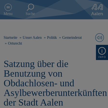
D
i
Menu
Suche
r
e
k
t
z
Startseite
Unser Aalen
Politik
Gemeinderat
u
Ortsrecht
m
I
n
Satzung über die
h
a
Benutzung von
l
t
Obdachlosen- und
s
p
Asylbewerberunterkünften
r
i
der Stadt Aalen
n
g