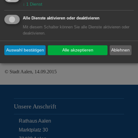
Bildungshaus umgewandelt werden mit
↓
1
Dienst
Volkshochschule, dem Institut für
Alle Dienste aktivieren oder deaktivieren
soziale Berufe St. Loreto, explorhino
Mit diesem Schalter können Sie alle Dienste aktivieren oder
und der tamilischen Schule als
deaktivieren.
Hauptnutzern.
Auswahl bestätigen
Alle akzeptieren
Ablehnen
© Stadt Aalen, 14.09.2015
Unsere Anschrift
Rathaus Aalen
Marktplatz 30