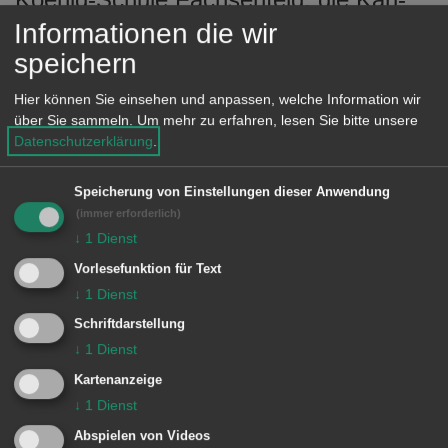
Kessler-Schule Wasseralfingen
Informationen die wir
(vormals Talschule) und die
speichern
Braunenbergschule Wasseralfingen.
Hier können Sie einsehen und anpassen, welche Information wir
über Sie sammeln.
Um mehr zu erfahren, lesen Sie bitte unsere
Datenschutzerklärung
.
Drei Schulen starten als
Gemeinschaftsschule: die
Speicherung von Einstellungen dieser Anwendung
Hofherrnschule unter dem neuen
(immer erforderlich)
↓
1
Dienst
Namen „Gemeinschaftsschule
Vorlesefunktion für Text
Welland“, Schillerschule und
↓
1
Dienst
Kocherburgschule.
Schriftdarstellung
↓
1
Dienst
Die Bohlschule ist konzeptionell in die
Kartenanzeige
Hofherrnschule integriert worden. Der
↓
1
Dienst
Standort Bohlschule wird zu einem
Abspielen von Videos