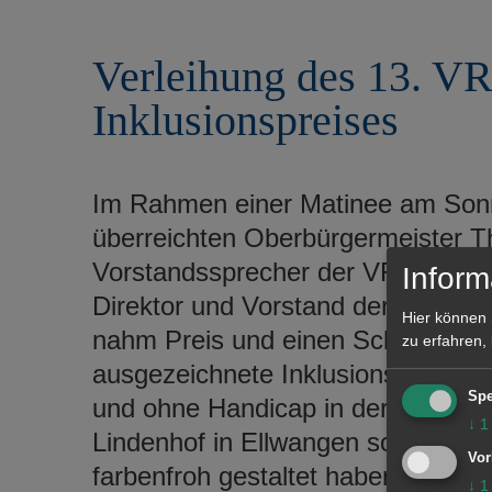
r
e
i
n
Verleihung des 13. VR
n
g
Inklusionspreises
e
n
Im Rahmen einer Matinee am Son
überreichten Oberbürgermeister Th
Vorstandssprecher der VR-Bank Aa
Inform
Direktor und Vorstand der Stiftun
Hier können 
nahm Preis und einen Scheck über 
zu erfahren,
ausgezeichnete Inklusionsprojekt
Spe
und ohne Handicap in der Christop
↓
1
Lindenhof in Ellwangen sogenannte
Vor
farbenfroh gestaltet haben. Gleic
↓
1