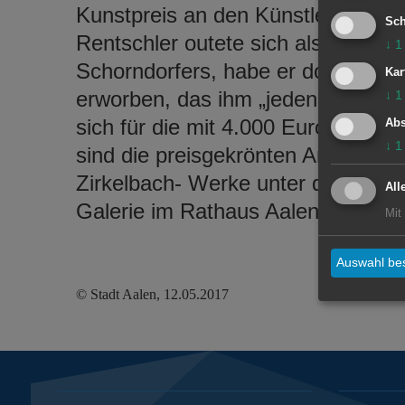
Kunstpreis an den Künstler Helmut
Sch
Rentschler outete sich als langjäh
↓
1
Schorndorfers, habe er doch vor ü
Kar
erworben, das ihm „jeden Tag Fre
↓
1
sich für die mit 4.000 Euro dotier
Abs
↓
1
sind die preisgekrönten Arbeiten d
Zirkelbach- Werke unter dem Titel „
All
Galerie im Rathaus Aalen zu sehe
Mit
Auswahl bes
© Stadt Aalen, 12.05.2017