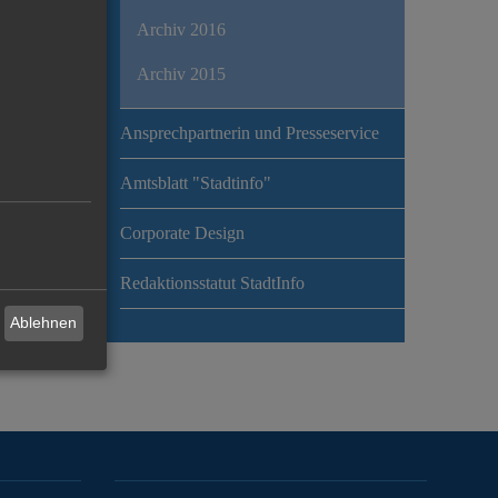
Archiv 2016
Archiv 2015
Ansprechpartnerin und Presseservice
Amtsblatt "Stadtinfo"
Corporate Design
Redaktionsstatut StadtInfo
Ablehnen