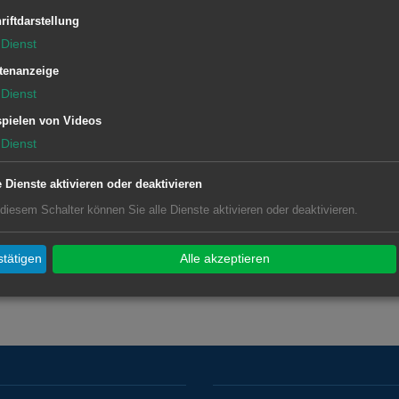
 Anton Zirkelbach verliehen. OB
riftdarstellung
riger Fan des gebürtigen
Dienst
ber 20 Jahren bereits ein Kunstwerk
tenanzeige
ude mache...“ Der Künstler bedankte
Dienst
te Auszeichnung. Noch bis zum 25. Juni
pielen von Videos
Dienst
er Christopherus Werkstatt sowie die
Tiefer als die Oberfläche“ in der
e Dienste aktivieren oder deaktivieren
n.
 diesem Schalter können Sie alle Dienste aktivieren oder deaktivieren.
tätigen
Alle akzeptieren