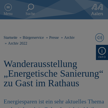
D
i
Menu
Suche
r
e
k
t
z
Startseite
Bürgerservice
Presse
Archiv
u
Archiv 2022
m
I
n
Wanderausstellung
h
a
„Energetische Sanierung“
l
t
zu Gast im Rathaus
s
p
r
i
Energiesparen ist ein sehr aktuelles Thema
n
g