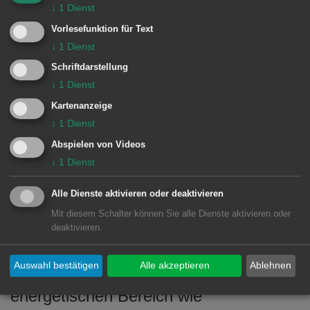
unternehmen“, so Erster Bürgermeister
↓
1
Dienst
Wolfgang Steidle bei der
Vorlesefunktion für Text
Ausstellungseröffnung.
↓
1
Dienst
Schriftdarstellung
Seit 2017 gibt es bei der Stadt Aalen
↓
1
Dienst
das Förderprogramm „Flächen
Kartenanzeige
gewINNEN für Aalen“, das die
↓
1
Dienst
umfassende Modernisierung von
Abspielen von Videos
↓
1
Dienst
Bestandswohngebäuden, die vor 1980
errichtet wurden, fördert. Hierbei
Alle Dienste aktivieren oder deaktivieren
werden sowohl Maßnahmen an der
Mit diesem Schalter können Sie alle Dienste aktivieren oder
äußeren Gebäudehülle wie
deaktivieren.
beispielsweise Fassaden- und
Auswahl bestätigen
Alle akzeptieren
Ablehnen
Dachdämmung, als auch im
energetischen Bereich wie