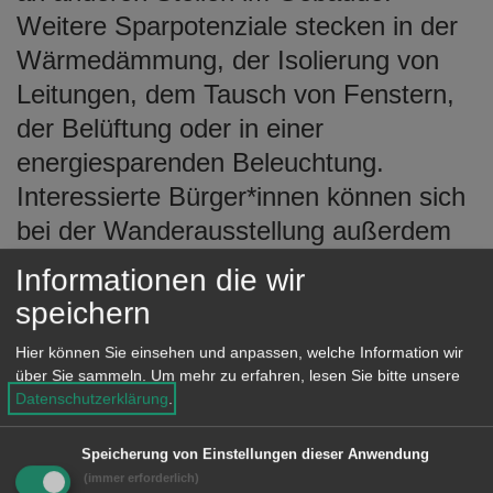
Weitere Sparpotenziale stecken in der
Wärmedämmung, der Isolierung von
Leitungen, dem Tausch von Fenstern,
der Belüftung oder in einer
energiesparenden Beleuchtung.
Interessierte Bürger*innen können sich
bei der Wanderausstellung außerdem
Informationsmaterialen zu den
Informationen die wir
speziellen Sanierungsthemen
speichern
mitnehmen. „Mit dieser Ausstellung will
Hier können Sie einsehen und anpassen, welche Information wir
die Stadt aufzeigen, was bei der
über Sie sammeln.
Um mehr zu erfahren, lesen Sie bitte unsere
Sanierung von Eigenheimen alles
Datenschutzerklärung
.
möglich ist und auch Mut machen,
Speicherung von Einstellungen dieser Anwendung
etwas in diese Richtung zu
(immer erforderlich)