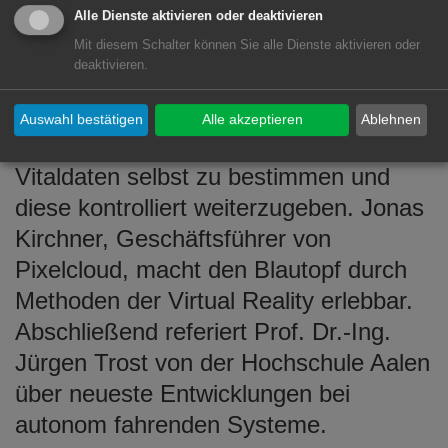
Prof. Hendrik Speck, Geschäftsführer
Alle Dienste aktivieren oder deaktivieren
Mit diesem Schalter können Sie alle Dienste aktivieren oder
der RAM GmbH und Reinhard-von-
deaktivieren.
Koenig-Förderpreisträger (2018), eine
Gesundheits-App vor. Sie gibt dem
Auswahl bestätigen
Alle akzeptieren
Ablehnen
Nutzer die Möglichkeit, über seine
Vitaldaten selbst zu bestimmen und
diese kontrolliert weiterzugeben. Jonas
Kirchner, Geschäftsführer von
Pixelcloud, macht den Blautopf durch
Methoden der Virtual Reality erlebbar.
Abschließend referiert Prof. Dr.-Ing.
Jürgen Trost von der Hochschule Aalen
über neueste Entwicklungen bei
autonom fahrenden Systeme.