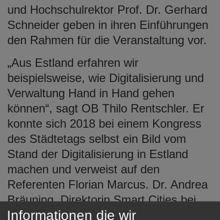
und Hochschulrektor Prof. Dr. Gerhard
Schneider geben in ihren Einführungen
den Rahmen für die Veranstaltung vor.
„Aus Estland erfahren wir
beispielsweise, wie Digitalisierung und
Verwaltung Hand in Hand gehen
können“, sagt OB Thilo Rentschler. Er
konnte sich 2018 bei einem Kongress
des Städtetags selbst ein Bild vom
Stand der Digitalisierung in Estland
machen und verweist auf den
Referenten Florian Marcus. Dr. Andrea
Bräuning, Direktorin Smart Cities bei
Informationen die wir
der Robert Bosch GmbH, gibt einen