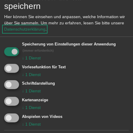
speichern
Werkstattbericht des
Innovationsnetzwerks Living Lab
Hier können Sie einsehen und anpassen, welche Information wir
über Sie sammeln.
Um mehr zu erfahren, lesen Sie bitte unsere
Ludwigsburg ab. Sie zeigt
Datenschutzerklärung
.
beispielsweise auf, welche
Begegnungsformate sich unter
Speicherung von Einstellungen dieser Anwendung
Einbeziehung unterschiedlicher Akteure
(immer erforderlich)
↓
1
Dienst
bewährt haben. Zoltan Demeter,
Vorlesefunktion für Text
Geschäftsführender Gesellschafter des
↓
1
Dienst
Aalener Start-ups Syfit GmbH,
Schriftdarstellung
beschreibt, wie Unternehmen und
↓
1
Dienst
Kommunen mit heutigen Technologien
Kartenanzeige
Schritt für Schritt sinnvoll in die
↓
1
Dienst
Digitalisierung starten können.
Abspielen von Videos
↓
1
Dienst
Im zweiten Teil der Veranstaltung stellt