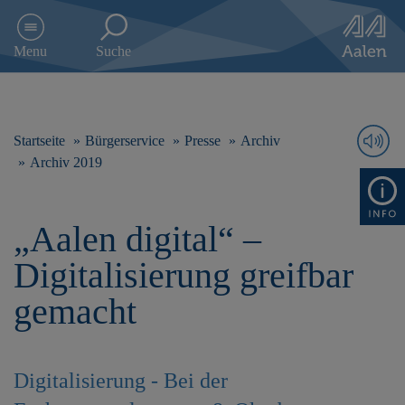
D
i
Menu
Suche
r
e
k
t
z
Startseite
Bürgerservice
Presse
Archiv
u
Archiv 2019
m
I
n
„Aalen digital“ –
h
a
Digitalisierung greifbar
l
t
gemacht
s
p
r
i
Digitalisierung - Bei der
n
g