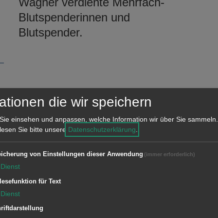
Wagner verdiente Mehrfach-
Blutspenderinnen und
Blutspender.
ationen die wir speichern
ren die Stadtspitze und der
le Situation der Stadtwerke. Das
Sie einsehen und anpassen, welche Information wir über Sie sammeln.
 lesen Sie bitte unsere
Datenschutzerklärung
.
rd im Geschäftsjahr 2024
enschweren Defizit abschließen.
icherung von Einstellungen dieser Anwendung
(immer erforderlich)
Dienst
a ZEISS in Ebnat verzögert sich. Wie
lesefunktion für Text
rschiebe man den Baustart des
Dienst
00 Arbeitsplätzen. Die Stadt geht
riftdarstellung
wie vertraglich vereinbart, spätestens