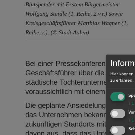
Blutspender mit Erstem Bürgermeister
Wolfgang Steidle (1. Reihe, 2.v.r.) sowie
Kreisgeschäftsführer Matthias Wagner (1.
Reihe, r.). (© Stadt Aalen)
Inform
Bei einer Pressekonferenz informie
Geschäftsführer über die finanziel
Hier können 
zu erfahren,
städtische Tochterunternehmen wi
voraussichtlich mit einem million
Spe
↓
1
Die geplante Ansiedelung der Firm
Vor
das Unternehmen bekannt gibt, ve
↓
1
zukünftigen Standorts mit rund 2.5
Sch
davon aus, dass das Unternehmen, 