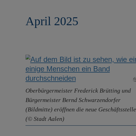
r
e
i
n
April 2025
n
g
e
n
Oberbürgermeister Frederick Brütting und
Bürgermeister Bernd Schwarzendorfer
(Bildmitte) eröffnen die neue Geschäftsstelle
(© Stadt Aalen)