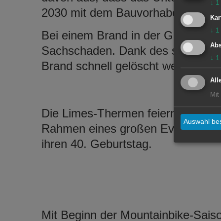
↓
1
2030 mit dem Bauvorhaben beginn
Kar
↓
1
Bei einem Brand in der Galgenberg
Abs
Sachschaden. Dank des schnellen 
↓
1
Brand schnell gelöscht werden.
All
Mit
Die Limes-Thermen feiern im
Auswahl bes
Rahmen eines großen Event-Tage
ihren 40. Geburtstag.
Mit Beginn der Mountainbike-Sais