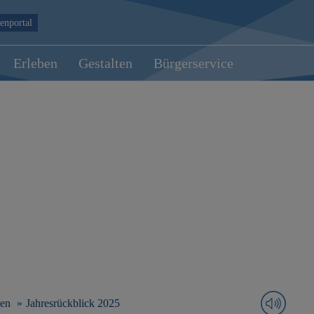
enportal
Erleben
Gestalten
Bürgerservice
len
Jahresrückblick 2025