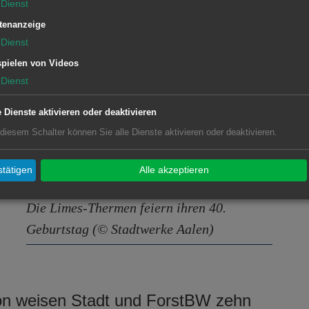
Dienst
en wird.
tenanzeige
Dienst
-Realschule entsteht erheblicher
pielen von Videos
Eingreifens der Feuerwehr kann der
Dienst
e Dienste aktivieren oder deaktivieren
 diesem Schalter können Sie alle Dienste aktivieren oder deaktivieren.
tätigen
Alle akzeptieren
s
Die Limes-Thermen feiern ihren 40.
Geburtstag (© Stadtwerke Aalen)
on weisen Stadt und ForstBW zehn