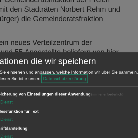
mit den Stadträten Norbert Rehm und
 Bürger) die Gemeinderatsfraktion
ein neues Verteilzentrum der
Rund 55 Angestellte beliefern von hier
ationen die wir speichern
 in der Region mit knapp 90.000
n.
Sie einsehen und anpassen, welche Information wir über Sie sammeln.
 lesen Sie bitte unsere
Datenschutzerklärung
.
Flurputzete statt. In Aalen sammeln
meter Müll ein.
icherung von Einstellungen dieser Anwendung
(immer erforderlich)
Dienst
lesefunktion für Text
Dienst
Die Ballettklassen der Musikschule
riftdarstellung
der Stadt Aalen inszenieren die
Dienst