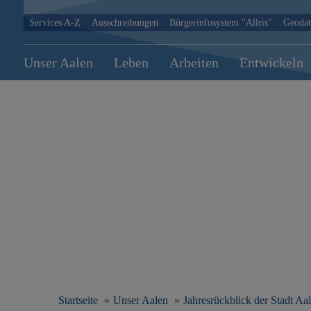
D
D
Services A-Z
Ausschreibungen
Bürgerinfosystem "Allris"
Geodat
i
i
r
r
e
e
Unser Aalen
Leben
Arbeiten
Entwickeln
k
k
t
t
z
z
u
u
r
m
N
I
a
n
v
h
i
a
g
l
a
t
t
s
i
p
o
r
n
i
s
n
Startseite
Unser Aalen
Jahresrückblick der Stadt Aa
p
g