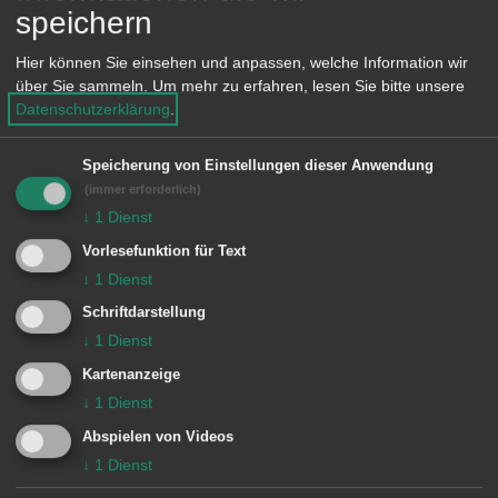
e
speichern
n
Für die von Ihnen ausgewählten Filter
Hier können Sie einsehen und anpassen, welche Information wir
liegen leider keine Inhalte vor
über Sie sammeln.
Um mehr zu erfahren, lesen Sie bitte unsere
Datenschutzerklärung
.
Speicherung von Einstellungen dieser Anwendung
(immer erforderlich)
↓
1
Dienst
Vorlesefunktion für Text
↓
1
Dienst
Unsere Anschrift
Schriftdarstellung
Rathaus Aalen
↓
1
Dienst
Marktplatz 30
Kartenanzeige
↓
1
Dienst
73430
Aalen
07361 52-0
Abspielen von Videos
presseamt@aalen.de
↓
1
Dienst