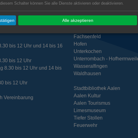
 diesem Schalter können Sie alle Dienste aktivieren oder deaktivieren.
zeiten Amt für Tiefbau
Subwebs
lität
tätigen
Alle akzeptieren
Dewangen
Ebnat
30 bis 12 Uhr und 14 bis 16
Fachsenfeld
Hofen
.30 bis 12 Uhr und 14 bis 16
Unterkochen
Unterrombach - Hofherrnweil
8.30 bis 12 Uhr
Wasseralfingen
g 8.30 bis 12 Uhr und 14 bis
Waldhausen
30 bis 12 Uhr
Stadtbibliothek Aalen
Aalen Kultur
h Vereinbarung
Aalen Tourismus
Limesmuseum
Tiefer Stollen
Feuerwehr