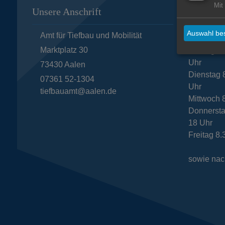
Mit
Unsere Anschrift
Öffnungs
und Mobi
Auswahl bes
Amt für Tiefbau und Mobilität
Marktplatz 30
Montag 8.
Uhr
73430
Aalen
Dienstag 8
07361 52-1304
Uhr
tiefbauamt@aalen.de
Mittwoch 
Donnersta
18 Uhr
Freitag 8.
sowie nac