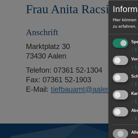
r
e
Frau Anita Racsits
Inform
i
n
n
Hier können 
g
zu erfahren,
Anschrift
e
n
Spe
Marktplatz 30
↓
1
73430 Aalen
Vor
↓
1
Telefon: 07361 52-1304
Sch
Fax: 07361 52-1903
↓
1
E-Mail:
tiefbauamt@aalen.de
Kar
↓
1
Abs
↓
1
All