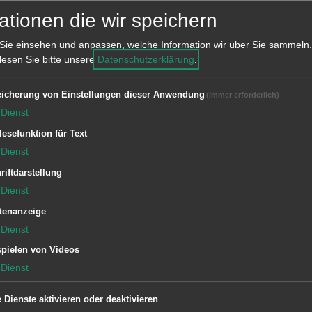
ationen die wir speichern
Sie einsehen und anpassen, welche Information wir über Sie sammeln.
 lesen Sie bitte unsere
Datenschutzerklärung
.
Einrichtung
icherung von Einstellungen dieser Anwendung
(immer erforderlich)
Amt für Tiefbau und Mobilität
Dienst
lesefunktion für Text
Dienstleistungen
Dienst
Leistungsverzeichnis für Tiefbau
riftdarstellung
Dienst
tenanzeige
Dienst
pielen von Videos
Dienst
e Dienste aktivieren oder deaktivieren