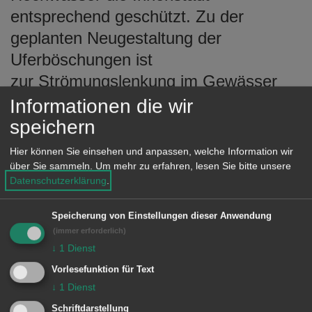
entsprechend geschützt. Zu der
geplanten Neugestaltung der
Uferböschungen ist
zur Strömungslenkung im Gewässer
der Einbau sogenannter Buhen aus
Informationen die wir
Totholz und Findlingen geplant.
speichern
Unterhalb der Brücke Burgstallstraße
Hier können Sie einsehen und anpassen, welche Information wir
wird eine Vertiefung der
über Sie sammeln.
Um mehr zu erfahren, lesen Sie bitte unsere
Datenschutzerklärung
.
Gewässersohle um rund 1,30 Meter
und beidseitig der Bau einer Ufermauer
Speicherung von Einstellungen dieser Anwendung
auf ca. 30 Meter Länge erforderlich.
(immer erforderlich)
↓
1
Dienst
Diese Mauern sollen aus Gabionen mit
Vorlesefunktion für Text
Natursteinverblendung herstellt werden,
↓
1
Dienst
damit sie sich in die natürliche
Schriftdarstellung