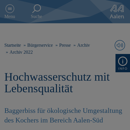
D
i
Menu
Suche
r
e
k
t
z
Startseite
Bürgerservice
Presse
Archiv
u
Archiv 2022
m
I
n
Hochwasserschutz mit
h
a
Lebensqualität
l
t
s
p
Baggerbiss für ökologische Umgestaltung
r
i
des Kochers im Bereich Aalen-Süd
n
g