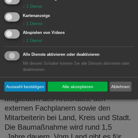
Umgebung einfügen. Für die
↓
1
Dienst
Bepflanzung der Uferzonen sind neben
Kartenanzeige
gewässertypischen Gehölzpflanzen wie
↓
1
Dienst
Weide und Erle, Hochstaudenfluren
Abspielen von Videos
und verschiedene Ansaatformen
↓
1
Dienst
vorgesehen. Zudem sollen später Sitz
Alle Dienste aktivieren oder deaktivieren
und Trittstufen im flachen
Mit diesem Schalter können Sie alle Dienste aktivieren oder
Böschungsbereich eingebaut werden.
deaktivieren.
Für ihren „Beitrag am Gesamtwerk“
Auswahl bestätigen
Alle akzeptieren
Ablehnen
dankte Steidle allen Anwohnern, den
Mitgliedern des Kreisrates, den
externen Fachplanern sowie den
Mitarbeiterin bei Land, Kreis und Stadt.
Die Baumaßnahme wird rund 1,5
Jahre dauern. Vom Land gibt es für