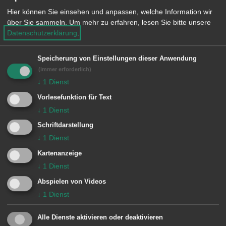
vorwiegend in die Partnerstädte der
Hier können Sie einsehen und anpassen, welche Information wir
Stadt Aalen. Ehrenamtlich unterhalten
über Sie sammeln.
Um mehr zu erfahren, lesen Sie bitte unsere
Datenschutzerklärung
.
die Musikerinnen und Musiker am 2.
Adventssonntag die ältesten
Speicherung von Einstellungen dieser Anwendung
Bürgerinnen und Bürger der Stadt
(immer erforderlich)
↓
1
Dienst
Aalen: Beim Advent für Senioren lädt
Vorlesefunktion für Text
das Orchester die Bewohnerinnen und
↓
1
Dienst
Bewohner der großen Aalener
Schriftdarstellung
Pflegeheime zum gemeinsamen,
↓
1
Dienst
weihnachtlichen Musizieren ein.
Kartenanzeige
↓
1
Dienst
Abspielen von Videos
↓
1
Dienst
Alle Dienste aktivieren oder deaktivieren