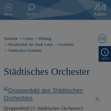
D
i
Menu
Suche
r
e
k
t
z
Startseite
Leben
Bildung
u
Musikschule der Stadt Aalen
Orchester
m
Städtisches Orchester
I
n
h
a
Städtisches Orchester
l
t
s
p
r
i
n
Gruppenbild (© Städtisches Orchester)
g