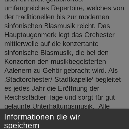
umfangreiches Repertoire, welches von
der traditionellen bis zur modernen
sinfonischen Blasmusik reicht. Das
Hauptaugenmerk legt das Orchester
mittlerweile auf die konzertante
sinfonische Blasmusik, die bei den
Konzerten den musikbegeisterten
Aalenern zu Gehör gebracht wird. Als
‚Stadtorchester/ Stadtkapelle‘ begleitet
es jedes Jahr die Eröffnung der
Reichsstädter Tage und sorgt für gut
gelaunte Unterhaltungsmusik. Alle
zwei Jahre geht das Orchester auf
Informationen die wir
Konzertreise ins In- und Ausland,
speichern