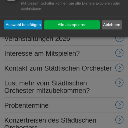
Mit diesem Schalter können Sie alle Dienste aktivieren oder
Orchesterleitung
deaktivieren.
Historisches
Auswahl bestätigen
Alle akzeptieren
Ablehnen
Veranstaltungen 2026
Interesse am Mitspielen?
Kontakt zum Städtischen Orchester
Lust mehr vom Städtischen
Orchester mitzubekommen?
Probentermine
Konzertreisen des Städtischen
Orchesters