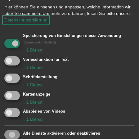
Ebnat
Hier können Sie einsehen und anpassen, welche Information wir
über Sie sammeln.
Um mehr zu erfahren, lesen Sie bitte unsere
VdK-Ortsverband Wasseralfingen
Datenschutzerklärung
.
Verein bayrischer Landsleute e.V.
Speicherung von Einstellungen dieser Anwendung
(immer erforderlich)
Verein Besucherbergwerk Tiefer
↓
1
Dienst
Stollen e.V.
Vorlesefunktion für Text
↓
1
Dienst
Verein der Freunde und Förderer
Schriftdarstellung
des Schubart-Gymnasiums Aalen e.
↓
1
Dienst
V.
Kartenanzeige
↓
1
Dienst
Verein der Freunde und Förderer
Abspielen von Videos
↓
1
Dienst
des Theodor-Heuss-Gymnasiums,
Aalen, e. V.
Alle Dienste aktivieren oder deaktivieren