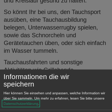
und Kreislauf gesund zu halten.
e
n
So könnt Ihr bei uns, den Tauchsport
ausüben, eine Tauchausbildung
belegen, Unterwasserrugby spielen,
sowie das Schnorcheln und
Gerätetauchen üben, oder sich einfach
im Wasser tummeln.
Tauchausfahrten und sonstige
Aktivitäten wie Grillabende,
Informationen die wir
Motorradausfahrten usw. runden unser
speichern
Angebot ab.
Hier können Sie einsehen und anpassen, welche Information wir
über Sie sammeln.
Um mehr zu erfahren, lesen Sie bitte unsere
Training: dienstags 20 Uhr im Aalener
Datenschutzerklärung
.
Hallenbad.