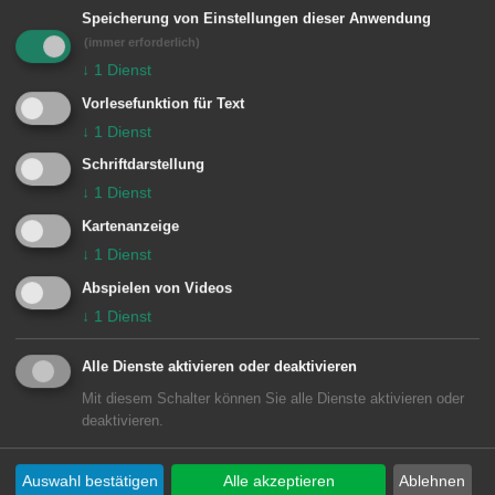
Speicherung von Einstellungen dieser Anwendung
(immer erforderlich)
↓
1
Dienst
Link
Vorlesefunktion für Text
↓
1
Dienst
Tauchclub Aalen 1968 e.V.
Schriftdarstellung
↓
1
Dienst
Kartenanzeige
E-Mail:
erstervorsitzender@tauch-club-
↓
1
Dienst
aalen.de
Abspielen von Videos
↓
1
Dienst
Alle Dienste aktivieren oder deaktivieren
Mit diesem Schalter können Sie alle Dienste aktivieren oder
deaktivieren.
Auswahl bestätigen
Alle akzeptieren
Ablehnen
Unsere Anschrift