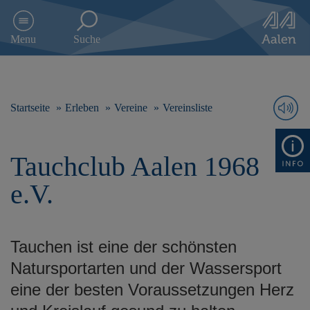
D
i
Menu
Suche
r
e
k
t
z
Startseite
Erleben
Vereine
Vereinsliste
u
m
I
Tauchclub Aalen 1968
n
h
e.V.
a
l
t
s
Tauchen ist eine der schönsten
p
r
Natursportarten und der Wassersport
i
eine der besten Voraussetzungen Herz
n
g