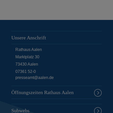
i
g
e
S
e
Unsere Anschrift
i
t
Rathaus Aalen
e
Marktplatz 30
73430
Aalen
07361 52-0
presseamt@aalen.de
Öffnungszeiten Rathaus Aalen
Subwebs