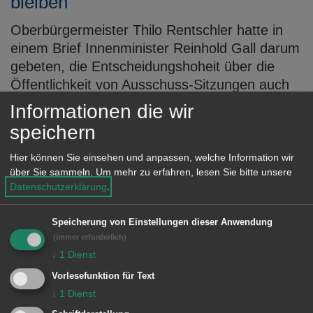
bleiben
Oberbürgermeister Thilo Rentschler hatte in
einem Brief Innenminister Reinhold Gall darum
gebeten, die Entscheidungshoheit über die
Öffentlichkeit von Ausschuss-Sitzungen auch
künftig den Städten zu überlassen. Der
Informationen die wir
Städtetag Baden-Württemberg hatte sich auch
speichern
dafür intensiv ...
Hier können Sie einsehen und anpassen, welche Information wir
MEHR DAZU LESEN
über Sie sammeln.
Um mehr zu erfahren, lesen Sie bitte unsere
Datenschutzerklärung
.
02.01.2015
Zum Töten bereit. Warum deutsche
Speicherung von Einstellungen dieser Anwendung
(immer erforderlich)
Jugendliche in den Dschihad ziehen
↓
1
Dienst
Unter diesem Titel erschien im Februar 2015
Vorlesefunktion für Text
ein Buch der Religionspädagogin und
↓
1
Dienst
Islamwissenschaftlerin Lamya Kaddor. Sie