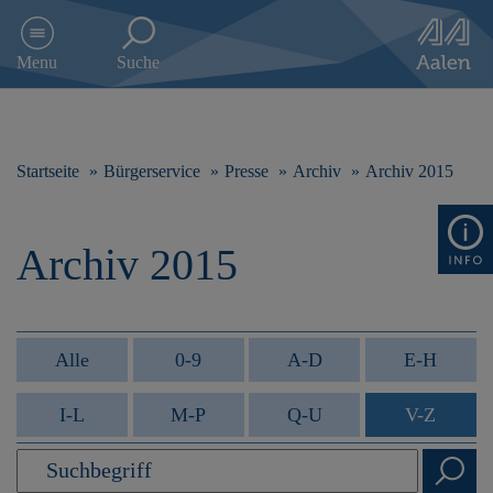
D
i
Menu
Suche
r
e
k
t
z
Startseite
Bürgerservice
Presse
Archiv
Archiv 2015
u
m
I
Archiv 2015
n
h
a
l
t
Alle
0-9
A-D
E-H
s
p
I-L
M-P
Q-U
V-Z
r
i
n
g