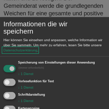
Gemeinderat werde die grundlegenden
Weichen für eine gesamte und positive
Entwicklung stellen. Unterkochen habe
Informationen die wir
insgesamt eine gute Mobilität. Diese
speichern
werde sich auch im Jahr 2019 noch
Hier können Sie einsehen und anpassen, welche Information wir
verbessern durch die bessere
über Sie sammeln.
Um mehr zu erfahren, lesen Sie bitte unsere
Bahnverbindung Aalen – Ulm. Der
Datenschutzerklärung
.
Themenbereich Dorfkern müsse weiter
Speicherung von Einstellungen dieser Anwendung
entwickelt werden und mit der
(immer erforderlich)
Verbesserung der Situation Ebnater
↓
1
Dienst
Steige / Heidenheimer Straße könne
Vorlesefunktion für Text
↓
1
Dienst
das Projekt Unterkochen 21, so
Oberbürgermeister Rentschler, als
Schriftdarstellung
↓
1
Dienst
eines der nächsten wichtigen Aufgaben
Kartenanzeige