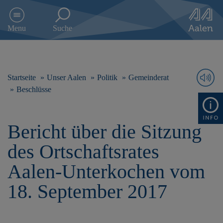
D
i
Menu
Suche
r
e
k
t
z
Startseite
Unser Aalen
Politik
Gemeinderat
u
Beschlüsse
m
I
n
Bericht über die Sitzung
h
a
des Ortschaftsrates
l
t
Aalen-Unterkochen vom
s
p
18. September 2017
r
i
n
g