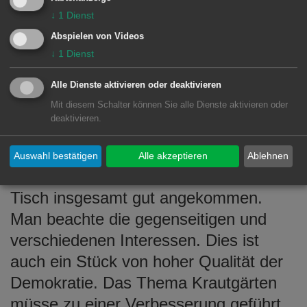
des Stadtbezirkes sein. Die bestehende
↓
1
Dienst
Skateranlage beim Häselbachstadion
Abspielen von Videos
soll noch im Jahr 2017 umgesetzt
↓
1
Dienst
werden. Das Thema
Alle Dienste aktivieren oder deaktivieren
Radwegeverbindung und Schättere-
Mit diesem Schalter können Sie alle Dienste aktivieren oder
Trasse ist angekommen und werde mit
deaktivieren.
vereinten Kräften aller interessierten
Gruppen entsprechend geplant. Nach
Auswahl bestätigen
Alle akzeptieren
Ablehnen
seinem Verständnis sei der Runde
Tisch insgesamt gut angekommen.
Man beachte die gegenseitigen und
verschiedenen Interessen. Dies ist
auch ein Stück von hoher Qualität der
Demokratie. Das Thema Krautgärten
müsse zu einer Verbesserung geführt