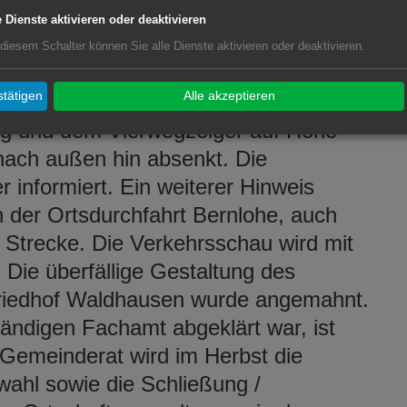
bühren berücksichtigen auch das
e Dienste aktivieren oder deaktivieren
dstücksflächen in die Kanalisation
 diesem Schalter können Sie alle Dienste aktivieren oder deaktivieren.
bezüglich die steuerpflichtigen Bürger
tätigen
Alle akzeptieren
einen Straßenschaden an der
rg und dem Vierwegzeiger auf Höhe
nach außen hin absenkt. Die
 informiert. Ein weiterer Hinweis
n der Ortsdurchfahrt Bernlohe, auch
 Strecke. Die Verkehrsschau wird mit
 Die überfällige Gestaltung des
riedhof Waldhausen wurde angemahnt.
ändigen Fachamt abgeklärt war, ist
Gemeinderat wird im Herbst die
wahl sowie die Schließung /