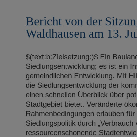
r
e
i
n
Bericht von der Sitzun
n
g
Waldhausen am 13. Ju
e
n
$(text:b:Zielsetzung:)$ Ein Bauland
Siedlungsentwicklung; es ist ein I
gemeindlichen Entwicklung. Mit Hi
die Siedlungsentwicklung der kom
einen schnellen Überblick über po
Stadtgebiet bietet. Veränderte ök
Rahmenbedingungen erlauben für d
Siedlungspolitik durch „Verbrauch
ressourcenschonende Stadtentwick