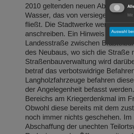
2010 geltenden neuen Abwasserge
All
Wasser, das von versiegelten Grun
Mit
fließt. Die Stadtwerke werden dies
Auswahl bes
anschreiben. Ein Hinweis betraf 
Landesstraße zwischen Brastelbu
des Neubaus, wo sich die Straße 
Straßenbauverwaltung wird darüber
betraf das verbotswidrige Befahre
Langholzfahrzeuge befahren diese
der Angelegenheit befasst werden.
Bereichs am Kriegerdenkmal im F
Obwohl diese bereits mit dem zust
noch immer nichts geschehen. Im 
Abschaffung der unechten Teilorts