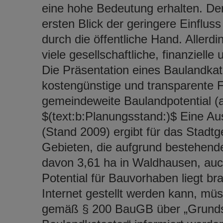
eine hohe Bedeutung erhalten. Der
ersten Blick der geringere Einflu
durch die öffentliche Hand. Allerdi
viele gesellschaftliche, finanziell
Die Präsentation eines Baulandkata
kostengünstige und transparente 
gemeindeweite Baulandpotential (a
$(text:b:Planungsstand:)$ Eine Au
(Stand 2009) ergibt für das Stadt
Gebieten, die aufgrund bestehend
davon 3,61 ha in Waldhausen, auch
Potential für Bauvorhaben liegt br
Internet gestellt werden kann, m
gemäß § 200 BauGB über „Grunds