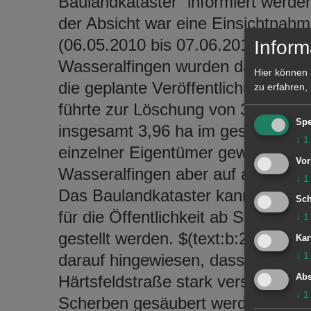
Baulandkataster“ informiert werd
der Absicht war eine Einsichtnahm
(06.05.2010 bis 07.06.2010). Seit 
Inform
Wasseralfingen wurden danach bi
Hier können 
die geplante Veröffentlichung eing
zu erfahren,
führte zur Löschung von 34 Baulü
Spe
insgesamt 3,96 ha im gesamten Sta
↓
1
einzelner Eigentümer gewahrt. Glei
Vor
Wasseralfingen aber auf alle ande
↓
1
Das Baulandkataster kann im Inter
Sch
für die Öffentlichkeit ab Sommer 
↓
1
gestellt werden. $(text:b:2. Beka
Kar
↓
1
darauf hingewiesen, dass der neue
Härtsfeldstraße stark verschmutzt
Abs
↓
1
Scherben gesäubert werden muss. 