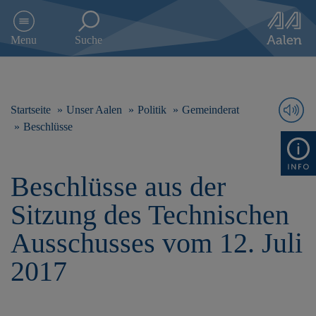
D
i
Menu
Suche
r
e
k
t
z
Startseite
Unser Aalen
Politik
Gemeinderat
u
Beschlüsse
m
I
n
Beschlüsse aus der
h
a
Sitzung des Technischen
l
t
Ausschusses vom 12. Juli
s
p
2017
r
i
n
g