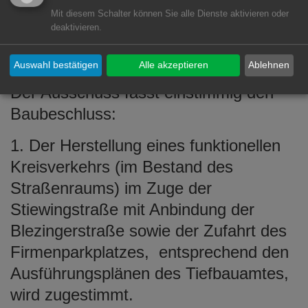
Mit diesem Schalter können Sie alle Dienste aktivieren oder
eines Kreisverkehrs in der
deaktivieren.
Stiewing-/Blezinger Straße in Aalen-
Wasseralfingen
Auswahl bestätigen
Alle akzeptieren
Ablehnen
Der Ausschuss fasst einstimmig den
Baubeschluss:
1. Der Herstellung eines funktionellen
Kreisverkehrs (im Bestand des
Straßenraums) im Zuge der
Stiewingstraße mit Anbindung der
Blezingerstraße sowie der Zufahrt des
Firmenparkplatzes, entsprechend den
Ausführungsplänen des Tiefbauamtes,
wird zugestimmt.