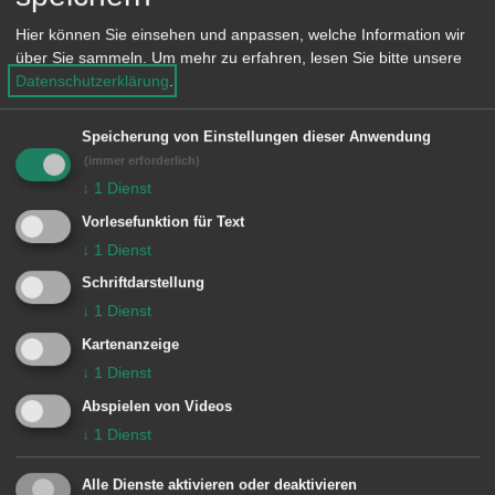
und der dargestellten Kosten von
Hier können Sie einsehen und anpassen, welche Information wir
911.000€ brutto.
über Sie sammeln.
Um mehr zu erfahren, lesen Sie bitte unsere
Datenschutzerklärung
.
Für die weitere Planung wird das Büro
Liebel Architekten (Architektur) und das
Speicherung von Einstellungen dieser Anwendung
Büro Kummich & Weißkopf
(immer erforderlich)
↓
1
Dienst
(Elektroplanung) beauftragt. Die
Vorlesefunktion für Text
Fachplanung Haustechnik wird von der
↓
1
Dienst
Gebäudewirtschaft selbst
Schriftdarstellung
übernommen.
↓
1
Dienst
Kartenanzeige
Die Finanzierung erfolgt wie in der
↓
1
Dienst
Sitzungsvorlage dargestellt.
Abspielen von Videos
↓
1
Dienst
b) Baubeschluss zur Herstellung
Alle Dienste aktivieren oder deaktivieren